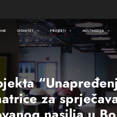
OME
DIGNITET
PROJEKTI
MULTIMEDIJA
ojekta “Unapređenj
atrice za sprječava
vanog nasilja u Bos