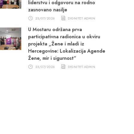
liderstvu i odgovoru na rodno
zasnovano nasilje
23/07/2026
DIGNITET ADMIN
U Mostaru održana prva
participativna radionica u okviru
projekta „Žene i mladi iz
Hercegovine: Lokalizacija Agende
Žene, mir i sigurnost“
23/07/2026
DIGNITET ADMIN