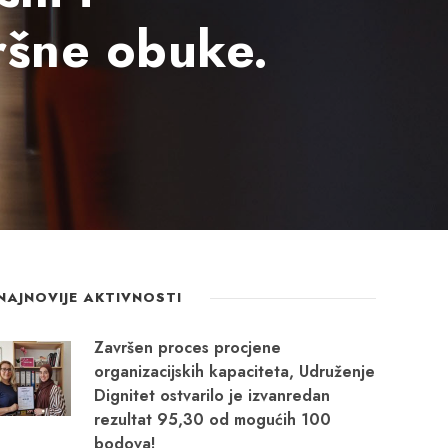
ršne obuke.
NAJNOVIJE AKTIVNOSTI
Završen proces procjene
organizacijskih kapaciteta, Udruženje
Dignitet ostvarilo je izvanredan
rezultat 95,30 od mogućih 100
bodova!