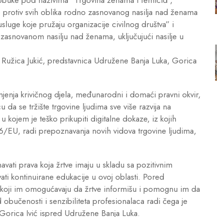
be protiv svih oblika rodno zasnovanog nasilja nad ženama
 usluge koje pružaju organizacije civilnog društva” i
o zasnovanom nasilju nad ženama, uključujući nasilje u
 i Ružica Jukić, predstavnica Udružene Banja Luka, Gorica
jenja krivičnog djela, međunarodni i domaći pravni okvir,
 da se tržište trgovine ljudima sve više razvija na
 kojem je teško prikupiti digitalne dokaze, iz kojih
/EU, radi prepoznavanja novih vidova trgovine ljudima,
vati prava koja žrtve imaju u skladu sa pozitivnim
ti kontinuirane edukacije u ovoj oblasti. Pored
ate koji im omogućavaju da žrtve informišu i pomognu im da
obučenosti i senzibiliteta profesionalaca radi čega je
e Gorica Ivić ispred Udružene Banja Luka.