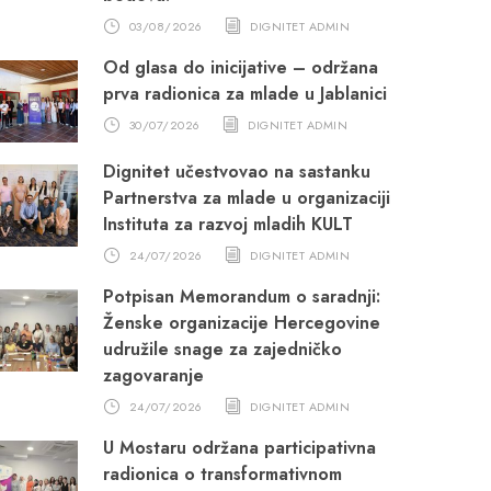
03/08/2026
DIGNITET ADMIN
Od glasa do inicijative – održana
prva radionica za mlade u Jablanici
30/07/2026
DIGNITET ADMIN
Dignitet učestvovao na sastanku
Partnerstva za mlade u organizaciji
Instituta za razvoj mladih KULT
24/07/2026
DIGNITET ADMIN
Potpisan Memorandum o saradnji:
Ženske organizacije Hercegovine
udružile snage za zajedničko
zagovaranje
24/07/2026
DIGNITET ADMIN
U Mostaru održana participativna
radionica o transformativnom