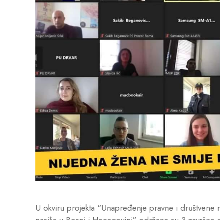
U okviru projekta “Unapređenje pravne i društvene 
nasilja u Bosni i Hecegovini” održane su 3 završne