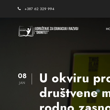
+387 62 329 994
H
U okviru pr
08
JAN
društvene m
rodno zasno