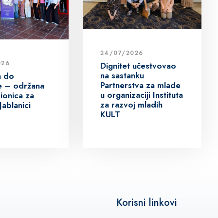
24/07/2026
026
Dignitet učestvovao
na sastanku
a do
Partnerstva za mlade
ive – održana
u organizaciji Instituta
ionica za
za razvoj mladih
Jablanici
KULT
Korisni linkovi