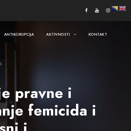
ANTIKORUPCIJA
AKTIVNOSTI
KONTAKT
e pravne i
nje femicida i
ni i