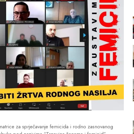
matrice za sprječavanje femicida i rodno zasnovanog
 obuke pod nazivima “Trgovina ženama i femicid”,