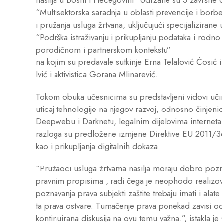
“Multisektorska saradnja u oblasti prevencije i bor
i pružanja usluga žrtvana, uključujući specijalizirane
“Podrška istraživanju i prikupljanju podataka i rodn
porodičnom i partnerskom kontekstu”
na kojim su predavale sutkinje Erna Telalović Ćosić
Ivić i aktivistica Gorana Mlinarević.
Tokom obuka učesnicima su predstavljeni vidovi učin
uticaj tehnologije na njegov razvoj, odnosno činjenicu
Deepwebu i Darknetu, legalnim dijelovima interneta u
razloga su predložene izmjene Direktive EU 2011/36
kao i prikupljanja digitalnih dokaza.
“Pružaoci usluga žrtvama nasilja moraju dobro pozna
pravnim propisima , radi čega je neophodo realizova
poznavanja prava subjekti zaštite trebaju imati i al
ta prava ostvare. Tumačenje prava ponekad zavisi od 
kontinuirana diskusija na ovu temu važna.”, istakla j