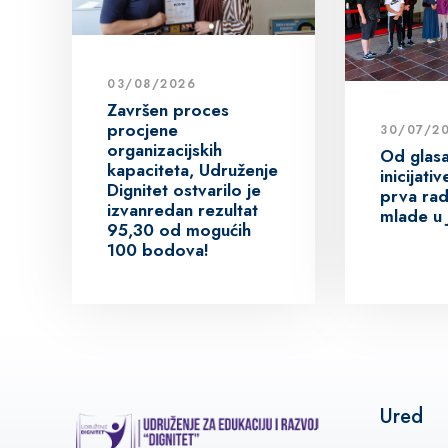
03/08/2026
Završen proces
procjene
30/07/2
organizacijskih
Od glas
kapaciteta, Udruženje
inicijat
Dignitet ostvarilo je
prva rad
izvanredan rezultat
mlade u 
95,30 od mogućih
100 bodova!
Ured