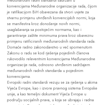
međunarodni radni standardi sadržani u
konvencijama Međunarodne organizacije rada, čijom
je ratifikacijom BiH obavezana da stvori uvjete za
stvarnu primjenu utvrđenih konvencijskih normi, koja
se manifestira kroz donošenje novih normi,
usaglašavanja sa postojećim normama, kao i
garantiranje zaštite minimuma prava kroz obaveznu
primjenu ratificiranih međunarodnih standarda rada.
Domaće radno zakonodavstvo u već spomenutom
Zakonu o radu se kod rješenja pojedinih članova
rukovodilo releventnim konvencijama Međunarodne
organizacije rada, odnosno utvrđenim sadržajem
međunarodnih radnih standarda u pojedinim
konvencijama.
Evropski radni standardi vezuju se za rješenja u akima
Vijeća Evrope, kao i izvore pravnog sistema Evropske
unije, a kao temeljni dokument Vijeća Evrope u
području socijalnih prava, u koja se ubrajaju i radna