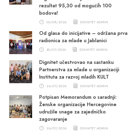
rezultat 95,30 od mogućih 100
bodova!
03/08/2026
DIGNITET ADMIN
Od glasa do inicijative – održana prva
radionica za mlade u Jablanici
30/07/2026
DIGNITET ADMIN
Dignitet učestvovao na sastanku
Partnerstva za mlade u organizaciji
Instituta za razvoj mladih KULT
24/07/2026
DIGNITET ADMIN
Potpisan Memorandum o saradnji:
Ženske organizacije Hercegovine
udružile snage za zajedničko
zagovaranje
24/07/2026
DIGNITET ADMIN