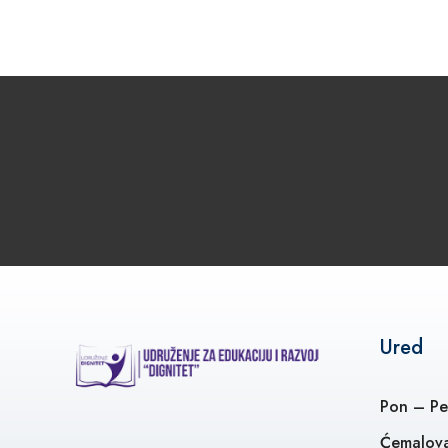
Ured
Pon – Pe
Ćemalova