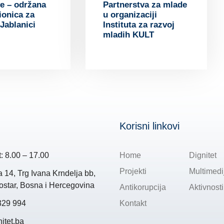
Partnerstva za mlade
ive – održana
u organizaciji
ionica za
Instituta za razvoj
Jablanici
mladih KULT
Korisni linkovi
: 8.00 – 17.00
Home
Dignitet
Projekti
Multimedi
14, Trg Ivana Krndelja bb,
star, Bosna i Hercegovina
Antikorupcija
Aktivnosti
329 994
Kontakt
itet.ba