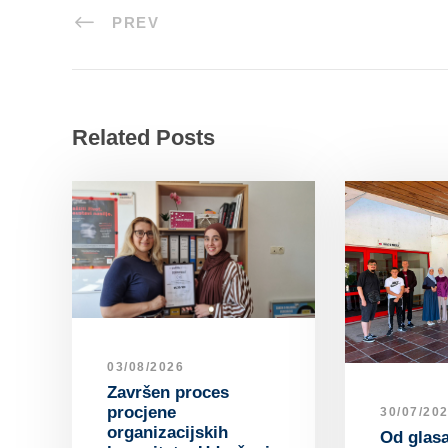
PREV
Related Posts
03/08/2026
Završen proces
procjene
30/07/20
organizacijskih
Od glas