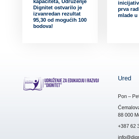
kapaciteta, Udruženje
inicijat
Dignitet ostvarilo je
prva rad
izvanredan rezultat
mlade u 
95,30 od mogućih 100
bodova!
Ured
Pon – Pet
Ćemalova 
88 000 Mo
+387 62 
info@dign