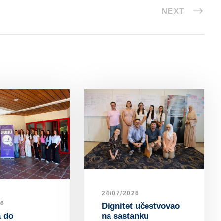
NEXT
24/07/2026
26
Dignitet učestvovao
na sastanku
a do