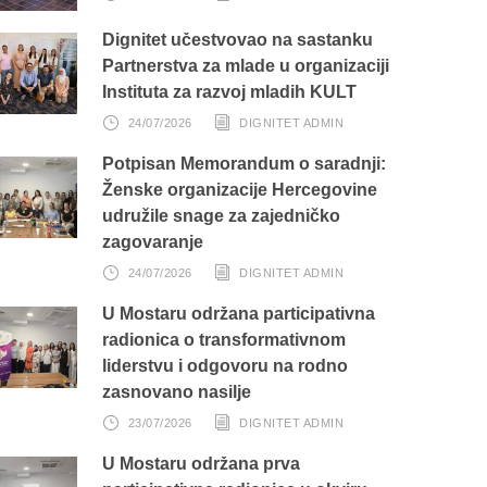
Dignitet učestvovao na sastanku
Partnerstva za mlade u organizaciji
Instituta za razvoj mladih KULT
24/07/2026
DIGNITET ADMIN
Potpisan Memorandum o saradnji:
Ženske organizacije Hercegovine
udružile snage za zajedničko
zagovaranje
24/07/2026
DIGNITET ADMIN
U Mostaru održana participativna
radionica o transformativnom
liderstvu i odgovoru na rodno
zasnovano nasilje
23/07/2026
DIGNITET ADMIN
U Mostaru održana prva