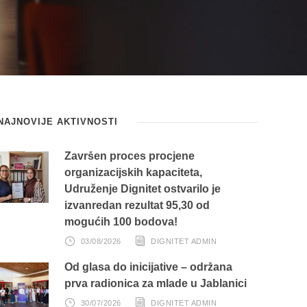
NAJNOVIJE AKTIVNOSTI
Završen proces procjene
organizacijskih kapaciteta,
Udruženje Dignitet ostvarilo je
izvanredan rezultat 95,30 od
mogućih 100 bodova!
03/08/2026
DIGNITET ADMIN
Od glasa do inicijative – održana
prva radionica za mlade u Jablanici
30/07/2026
DIGNITET ADMIN