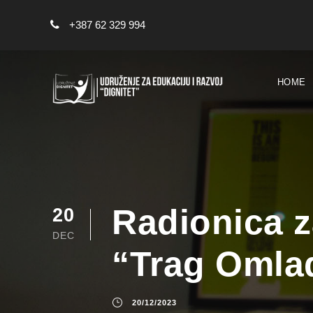
+387 62 329 994
HOME
Radionica z
20
DEC
“Trag Omla
20/12/2023