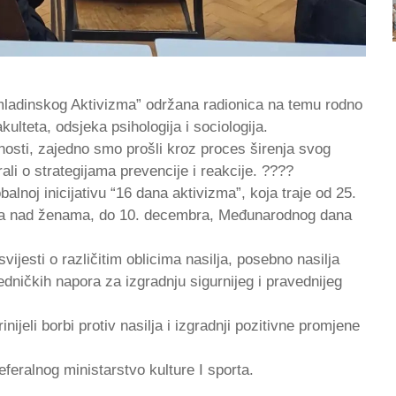
ladinskog Aktivizma” održana radionica na temu rodno
lteta, odsjeka psihologija i sociologija.
vnosti, zajedno smo prošli kroz proces širenja svog
li o strategijama prevencije i reakcije. ????
alnoj inicijativu “16 dana aktivizma”, koja traje od 25.
ja nad ženama, do 10. decembra, Međunarodnog dana
vijesti o različitim oblicima nasilja, posebno nasilja
dničkih napora za izgradnju sigurnijeg i pravednijeg
ijeli borbi protiv nasilja i izgradnji pozitivne promjene
feralnog ministarstvo kulture I sporta.