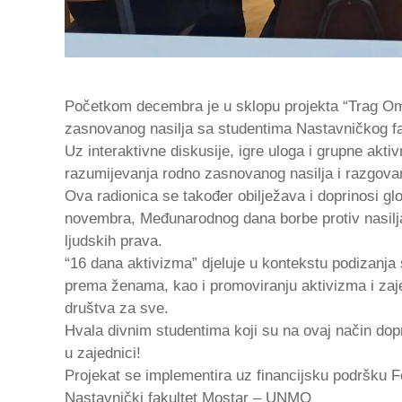
Početkom decembra je u sklopu projekta “Trag Om
zasnovanog nasilja sa studentima Nastavničkog faku
Uz interaktivne diskusije, igre uloga i grupne akti
razumijevanja rodno zasnovanog nasilja i razgovara
Ova radionica se također obilježava i doprinosi glob
novembra, Međunarodnog dana borbe protiv nasil
ljudskih prava.
“16 dana aktivizma” djeluje u kontekstu podizanja s
prema ženama, kao i promoviranju aktivizma i zaje
društva za sve.
Hvala divnim studentima koji su na ovaj način doprin
u zajednici!
Projekat se implementira uz financijsku podršku Fe
Nastavnički fakultet Mostar – UNMO