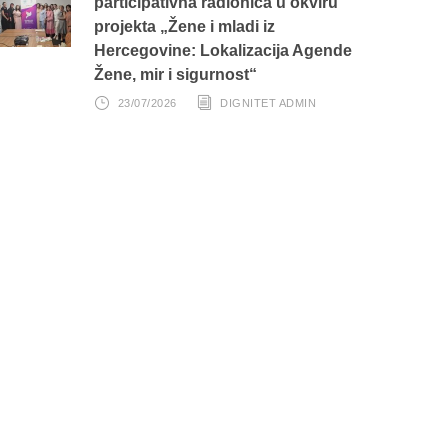
participativna radionica u okviru
projekta „Žene i mladi iz
Hercegovine: Lokalizacija Agende
Žene, mir i sigurnost“
23/07/2026
DIGNITET ADMIN