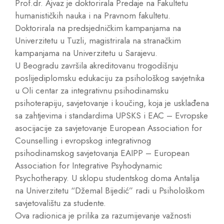
Prof.dr. Ajvaz je doktorirala Predaje na Fakultetu
humanističkih nauka i na Pravnom fakultetu.
Doktorirala na predsjedničkim kampanjama na
Univerzitetu u Tuzli, magistrirala na stranačkim
kampanjama na Univerzitetu u Sarajevu.
U Beogradu završila akreditovanu trogodišnju
poslijediplomsku edukaciju za psihološkog savjetnika
u Oli centar za integrativnu psihodinamsku
psihoterapiju, savjetovanje i koučing, koja je usklađena
sa zahtjevima i standardima UPSKS i EAC – Evropske
asocijacije za savjetovanje European Association for
Counselling i evropskog integrativnog
psihodinamskog savjetovanja EAIPP – European
Association for Integrative Psyhodynamic
Psychotherapy. U sklopu studentskog doma Antalija
na Univerzitetu “Džemal Bijedić” radi u Psihološkom
savjetovalištu za studente.
Ova radionica je prilika za razumijevanje važnosti