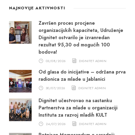
NAJNOVIJE AKTIVNOSTI
Završen proces procjene
organizacijskih kapaciteta, Udruženje
Dignitet ostvarilo je izvanredan
rezultat 95,30 od mogućih 100
bodova!
03/08/2026
DIGNITET ADMIN
Od glasa do inicijative – održana prva
radionica za mlade u Jablanici
30/07/2026
DIGNITET ADMIN
Dignitet učestvovao na sastanku
Partnerstva za mlade u organizaciji
Instituta za razvoj mladih KULT
24/07/2026
DIGNITET ADMIN
Potpisan Memorandum o saradnji: