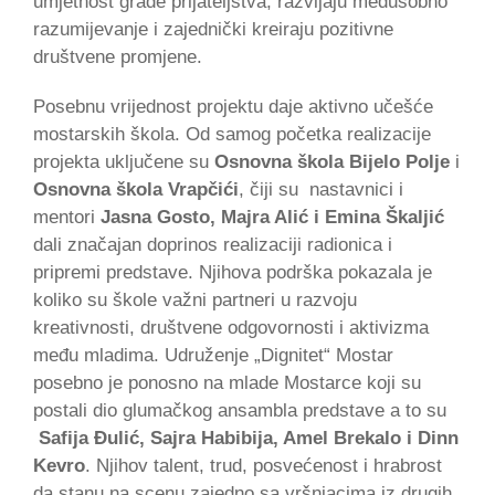
umjetnost grade prijateljstva, razvijaju međusobno
razumijevanje i zajednički kreiraju pozitivne
društvene promjene.
Posebnu vrijednost projektu daje aktivno učešće
mostarskih škola. Od samog početka realizacije
projekta uključene su
Osnovna škola Bijelo Polje
i
Osnovna škola Vrapčići
, čiji su nastavnici i
mentori
Jasna Gosto, Majra Alić i Emina Škaljić
dali značajan doprinos realizaciji radionica i
pripremi predstave. Njihova podrška pokazala je
koliko su škole važni partneri u razvoju
kreativnosti, društvene odgovornosti i aktivizma
među mladima. Udruženje „Dignitet“ Mostar
posebno je ponosno na mlade Mostarce koji su
postali dio glumačkog ansambla predstave a to su
Safija Đulić, Sajra Habibija, Amel Brekalo i Dinn
Kevro
. Njihov talent, trud, posvećenost i hrabrost
da stanu na scenu zajedno sa vršnjacima iz drugih