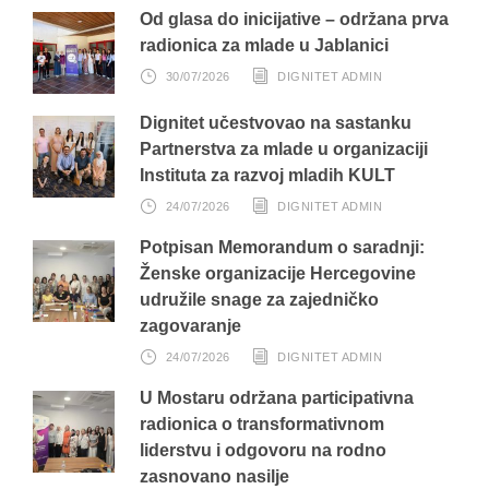
Od glasa do inicijative – održana prva
radionica za mlade u Jablanici
30/07/2026
DIGNITET ADMIN
Dignitet učestvovao na sastanku
Partnerstva za mlade u organizaciji
Instituta za razvoj mladih KULT
24/07/2026
DIGNITET ADMIN
Potpisan Memorandum o saradnji:
Ženske organizacije Hercegovine
udružile snage za zajedničko
zagovaranje
24/07/2026
DIGNITET ADMIN
U Mostaru održana participativna
radionica o transformativnom
liderstvu i odgovoru na rodno
zasnovano nasilje