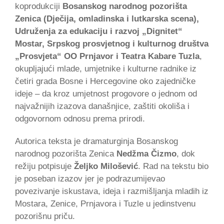
koprodukciji
Bosanskog narodnog pozorišta
Zenica (Dječija, omladinska i lutkarska scena),
Udruženja za edukaciju i razvoj „Dignitet“
Mostar, Srpskog prosvjetnog i kulturnog društva
„Prosvjeta“ OO Prnjavor i Teatra Kabare Tuzla
,
okupljajući mlade, umjetnike i kulturne radnike iz
četiri grada Bosne i Hercegovine oko zajedničke
ideje – da kroz umjetnost progovore o jednom od
najvažnijih izazova današnjice, zaštiti okoliša i
odgovornom odnosu prema prirodi.
Autorica teksta je dramaturginja Bosanskog
narodnog pozorišta Zenica
Nedžma Čizmo
, dok
režiju potpisuje
Željko Milošević
. Rad na tekstu bio
je poseban izazov jer je podrazumijevao
povezivanje iskustava, ideja i razmišljanja mladih iz
Mostara, Zenice, Prnjavora i Tuzle u jedinstvenu
pozorišnu priču.