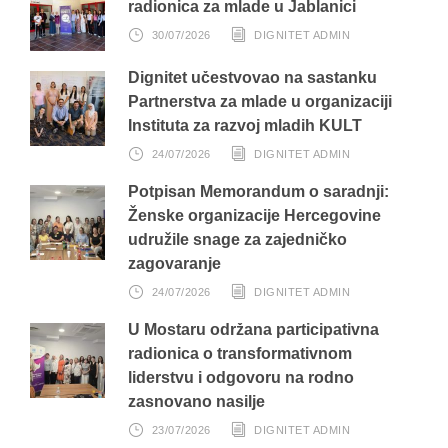
radionica za mlade u Jablanici
30/07/2026
DIGNITET ADMIN
Dignitet učestvovao na sastanku
Partnerstva za mlade u organizaciji
Instituta za razvoj mladih KULT
24/07/2026
DIGNITET ADMIN
Potpisan Memorandum o saradnji:
Ženske organizacije Hercegovine
udružile snage za zajedničko
zagovaranje
24/07/2026
DIGNITET ADMIN
U Mostaru održana participativna
radionica o transformativnom
liderstvu i odgovoru na rodno
zasnovano nasilje
23/07/2026
DIGNITET ADMIN