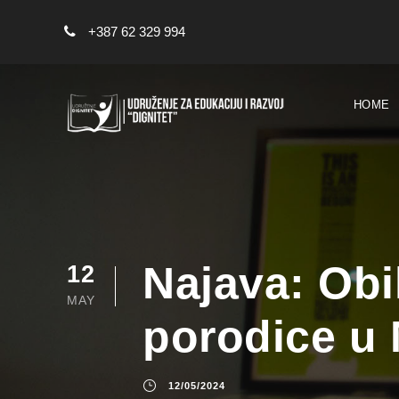
+387 62 329 994
HOME
Najava: Ob
12
MAY
porodice u 
12/05/2024