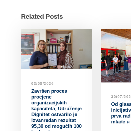
Related Posts
03/08/2026
Završen proces
procjene
30/07/20
organizacijskih
Od glas
kapaciteta, Udruženje
inicijat
Dignitet ostvarilo je
prva rad
izvanredan rezultat
mlade u 
95,30 od mogućih 100