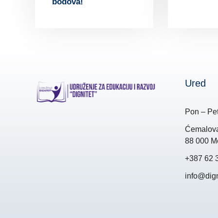
bodova!
Ured
Pon – Pet
Ćemalova 
88 000 Mo
+387 62 
info@dign