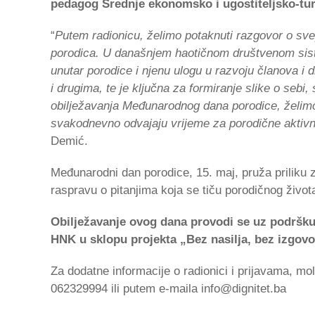
pedagog Srednje ekonomsko i ugostiteljsko-turi
“
Putem radionicu, želimo potaknuti razgovor o sv
porodica. U današnjem haotičnom društvenom sist
unutar porodice i njenu ulogu u razvoju članova i d
i drugima, te je ključna za formiranje slike o se
obilježavanja Međunarodnog dana porodice, želimo 
svakodnevno odvajaju vrijeme za porodične aktiv
Demić.
Međunarodni dan porodice, 15. maj, pruža priliku z
raspravu o pitanjima koja se tiču porodičnog život
Obilježavanje ovog dana provodi se uz podršku M
HNK u sklopu projekta „Bez nasilja, bez izgovo
Za dodatne informacije o radionici i prijavama, mol
062329994 ili putem e-maila info@dignitet.ba