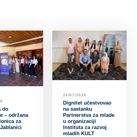
24/07/2026
26
Dignitet učestvovao
na sastanku
a do
Partnerstva za mlade
ive – održana
u organizaciji
ionica za
Instituta za razvoj
Jablanici
mladih KULT