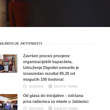
NAJNOVIJE AKTIVNOSTI
Završen proces procjene
organizacijskih kapaciteta,
Udruženje Dignitet ostvarilo je
izvanredan rezultat 95,30 od
mogućih 100 bodova!
03/08/2026
DIGNITET ADMIN
Od glasa do inicijative – održana
prva radionica za mlade u Jablanici
30/07/2026
DIGNITET ADMIN