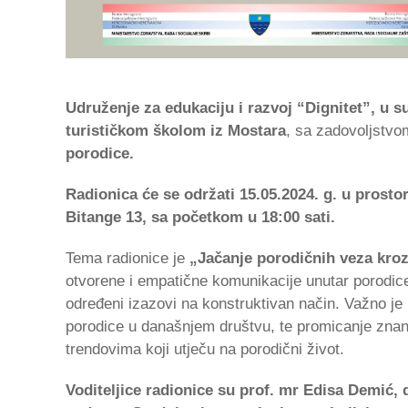
Udruženje za edukaciju i razvoj “Dignitet”, u 
turističkom školom iz Mostara
, sa zadovoljstv
porodice.
Radionica će se održati 15.05.2024. g. u prost
Bitange 13, sa početkom u 18:00 sati.
Tema radionice je
„Jačanje porodičnih veza kro
otvorene i empatične komunikacije unutar porodice 
određeni izazovi na konstruktivan način. Važno je k
porodice u današnjem društvu, te promicanje zna
trendovima koji utječu na porodični život.
Voditeljice radionice su prof. mr Edisa Demić, 