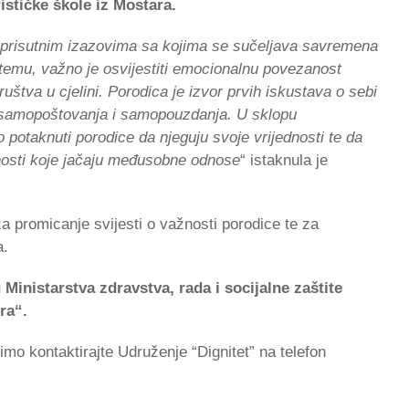
stičke škole iz Mostara.
eprisutnim izazovima sa kojima se sučeljava savremena
emu, važno je osvijestiti emocionalnu povezanost
ruštva u cjelini. Porodica je izvor prvih iskustava o sebi
bi, samopoštovanja i samopouzdanja. U sklopu
potaknuti porodice da njeguju svoje vrijednosti te da
nosti koje jačaju međusobne odnose
“ istaknula je
a promicanje svijesti o važnosti porodice te za
a.
inistarstva zdravstva, rada i socijalne zaštite
ra“.
imo kontaktirajte Udruženje “Dignitet” na telefon