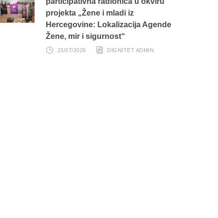
participativna radionica u okviru
projekta „Žene i mladi iz
Hercegovine: Lokalizacija Agende
Žene, mir i sigurnost“
23/07/2026
DIGNITET ADMIN