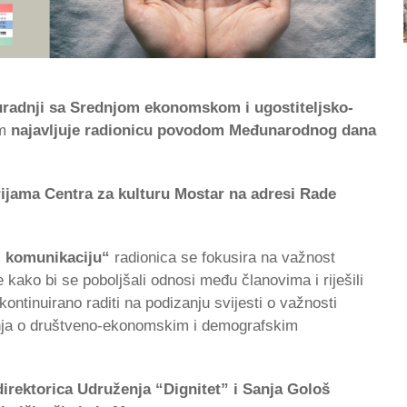
suradnji sa Srednjom ekonomskom i ugostiteljsko-
om
najavljuje radionicu povodom Međunarodnog dana
orijama Centra za kulturu Mostar na adresi Rade
z komunikaciju“
radionica se fokusira na važnost
kako bi se poboljšali odnosi među članovima i riješili
ontinuirano raditi na podizanju svijesti o važnosti
nja o društveno-ekonomskim i demografskim
direktorica Udruženja “Dignitet” i Sanja Gološ