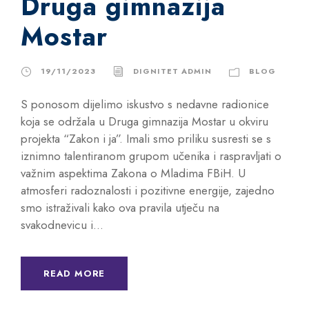
Druga gimnazija
Mostar
19/11/2023
DIGNITET ADMIN
BLOG
S ponosom dijelimo iskustvo s nedavne radionice
koja se održala u Druga gimnazija Mostar u okviru
projekta “Zakon i ja”. Imali smo priliku susresti se s
iznimno talentiranom grupom učenika i raspravljati o
važnim aspektima Zakona o Mladima FBiH. U
atmosferi radoznalosti i pozitivne energije, zajedno
smo istraživali kako ova pravila utječu na
svakodnevicu i...
READ MORE