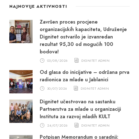
NAJNOVIJE AKTIVNOSTI
Završen proces procjene
organizacijskih kapaciteta, Udruženje
Dignitet ostvarilo je izvanredan
rezultat 95,30 od mogućih 100
bodova!
03/08/2026
DIGNITET ADMIN
Od glasa do inicijative – održana prva
radionica za mlade u Jablanici
30/07/2026
DIGNITET ADMIN
Dignitet učestvovao na sastanku
Partnerstva za mlade u organizaciji
Instituta za razvoj mladih KULT
24/07/2026
DIGNITET ADMIN
Potpisan Memorandum o saradnji: