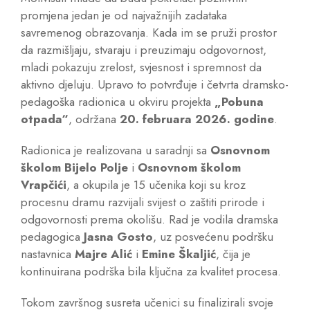
promjena jedan je od najvažnijih zadataka
savremenog obrazovanja. Kada im se pruži prostor
da razmišljaju, stvaraju i preuzimaju odgovornost,
mladi pokazuju zrelost, svjesnost i spremnost da
aktivno djeluju. Upravo to potvrđuje i četvrta dramsko-
pedagoška radionica u okviru projekta
„Pobuna
otpada“
, održana
20. februara 2026. godine
.
Radionica je realizovana u saradnji sa
Osnovnom
školom Bijelo Polje
i
Osnovnom školom
Vrapčići
, a okupila je 15 učenika koji su kroz
procesnu dramu razvijali svijest o zaštiti prirode i
odgovornosti prema okolišu. Rad je vodila dramska
pedagogica
Jasna Gosto
, uz posvećenu podršku
nastavnica
Majre Alić
i
Emine Škaljić
, čija je
kontinuirana podrška bila ključna za kvalitet procesa.
Tokom završnog susreta učenici su finalizirali svoje