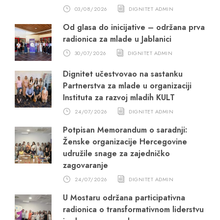
03/08/2026
DIGNITET ADMIN
Od glasa do inicijative – održana prva
radionica za mlade u Jablanici
30/07/2026
DIGNITET ADMIN
Dignitet učestvovao na sastanku
Partnerstva za mlade u organizaciji
Instituta za razvoj mladih KULT
24/07/2026
DIGNITET ADMIN
Potpisan Memorandum o saradnji:
Ženske organizacije Hercegovine
udružile snage za zajedničko
zagovaranje
24/07/2026
DIGNITET ADMIN
U Mostaru održana participativna
radionica o transformativnom liderstvu