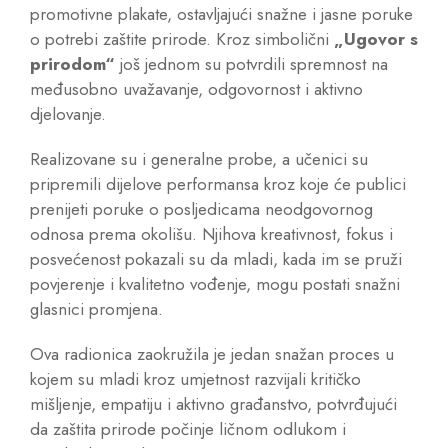
promotivne plakate, ostavljajući snažne i jasne poruke
o potrebi zaštite prirode. Kroz simbolični
„Ugovor s
prirodom“
još jednom su potvrdili spremnost na
međusobno uvažavanje, odgovornost i aktivno
djelovanje.
Realizovane su i generalne probe, a učenici su
pripremili dijelove performansa kroz koje će publici
prenijeti poruke o posljedicama neodgovornog
odnosa prema okolišu. Njihova kreativnost, fokus i
posvećenost pokazali su da mladi, kada im se pruži
povjerenje i kvalitetno vođenje, mogu postati snažni
glasnici promjena.
Ova radionica zaokružila je jedan snažan proces u
kojem su mladi kroz umjetnost razvijali kritičko
mišljenje, empatiju i aktivno građanstvo, potvrđujući
da zaštita prirode počinje ličnom odlukom i