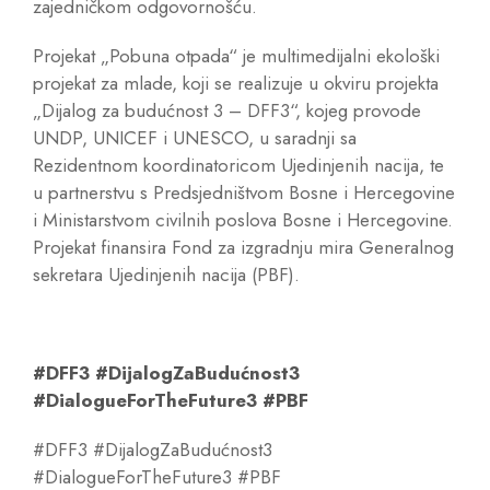
zajedničkom odgovornošću.
Projekat „Pobuna otpada“ je multimedijalni ekološki
projekat za mlade, koji se realizuje u okviru projekta
„Dijalog za budućnost 3 – DFF3“, kojeg provode
UNDP, UNICEF i UNESCO, u saradnji sa
Rezidentnom koordinatoricom Ujedinjenih nacija, te
u partnerstvu s Predsjedništvom Bosne i Hercegovine
i Ministarstvom civilnih poslova Bosne i Hercegovine.
Projekat finansira Fond za izgradnju mira Generalnog
sekretara Ujedinjenih nacija (PBF).
#DFF3
#DijalogZaBudućnost3
#DialogueForTheFuture3
#PBF
#DFF3 #DijalogZaBudućnost3
#DialogueForTheFuture3 #PBF