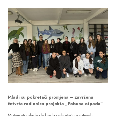
Mladi su pokretači promjena – završena
četvrta radionica projekta „Pobuna otpada“
Motivisati mlade da budu pokretači pozitivnih