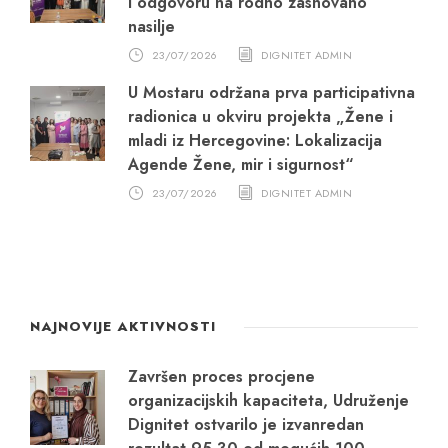
i odgovoru na rodno zasnovano
nasilje
23/07/2026
DIGNITET ADMIN
U Mostaru održana prva participativna
radionica u okviru projekta „Žene i
mladi iz Hercegovine: Lokalizacija
Agende Žene, mir i sigurnost“
23/07/2026
DIGNITET ADMIN
NAJNOVIJE AKTIVNOSTI
Završen proces procjene
organizacijskih kapaciteta, Udruženje
Dignitet ostvarilo je izvanredan