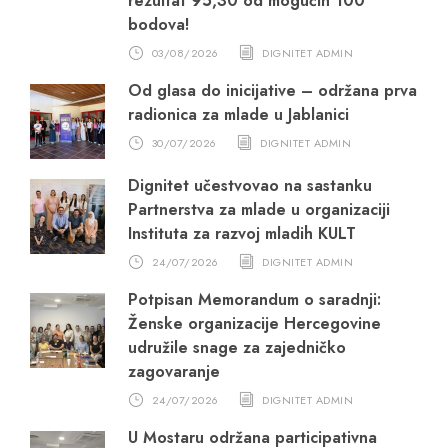
rezultat 95,30 od mogućih 100
bodova!
03/08/2026
DIGNITET ADMIN
Od glasa do inicijative – održana prva
radionica za mlade u Jablanici
30/07/2026
DIGNITET ADMIN
Dignitet učestvovao na sastanku
Partnerstva za mlade u organizaciji
Instituta za razvoj mladih KULT
24/07/2026
DIGNITET ADMIN
Potpisan Memorandum o saradnji:
Ženske organizacije Hercegovine
udružile snage za zajedničko
zagovaranje
24/07/2026
DIGNITET ADMIN
U Mostaru održana participativna