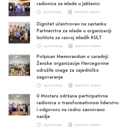
radionica za mlade u Jablanici
30/07/2026
DIGNITET ADMIN
Dignitet učestvovao na sastanku
Partnerstva za mlade u organizaciji
Instituta za razvoj mladih KULT
24/07/2026
DIGNITET ADMIN
Potpisan Memorandum o saradnji:
Ženske organizacije Hercegovine
udružile snage za zajedničko
zagovaranje
24/07/2026
DIGNITET ADMIN
U Mostaru održana participativna
radionica o transformativnom liderstvu
i odgovoru na rodno zasnovano
nasilje
23/07/2026
DIGNITET ADMIN