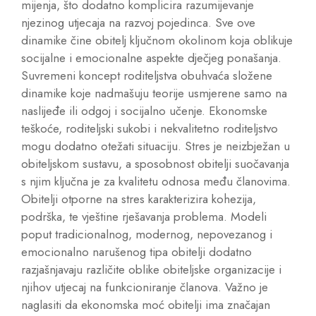
mijenja, što dodatno komplicira razumijevanje
njezinog utjecaja na razvoj pojedinca. Sve ove
dinamike čine obitelj ključnom okolinom koja oblikuje
socijalne i emocionalne aspekte dječjeg ponašanja.
Suvremeni koncept roditeljstva obuhvaća složene
dinamike koje nadmašuju teorije usmjerene samo na
naslijeđe ili odgoj i socijalno učenje. Ekonomske
teškoće, roditeljski sukobi i nekvalitetno roditeljstvo
mogu dodatno otežati situaciju. Stres je neizbježan u
obiteljskom sustavu, a sposobnost obitelji suočavanja
s njim ključna je za kvalitetu odnosa među članovima.
Obitelji otporne na stres karakterizira kohezija,
podrška, te vještine rješavanja problema. Modeli
poput tradicionalnog, modernog, nepovezanog i
emocionalno narušenog tipa obitelji dodatno
razjašnjavaju različite oblike obiteljske organizacije i
njihov utjecaj na funkcioniranje članova. Važno je
naglasiti da ekonomska moć obitelji ima značajan