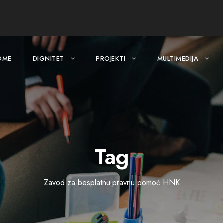
OME
DIGNITET
PROJEKTI
MULTIMEDIJA
Tag
Zavod za besplatnu pravnu pomoć HNK