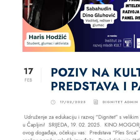
POZIV NA KUL
17
FEB
PREDSTAVA I P
17/02/2025
DIGNITET ADMIN
Udruženje za edukaciju i razvoj “Dignitet” s velikim
u Čapljini! SRIJEDA, 19. 02. 2025. KINO MOGORJEL
ovog događaja, očekuju vas: Predstava “Ples Srca” 