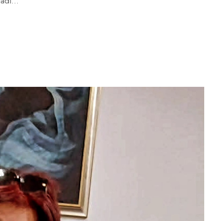
adi...