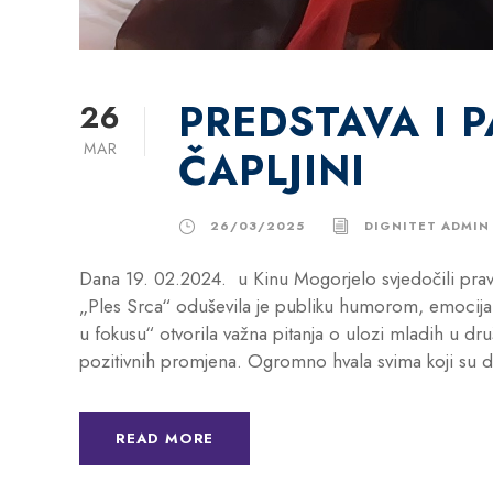
PREDSTAVA I P
26
MAR
ČAPLJINI
26/03/2025
DIGNITET ADMIN
Dana 19. 02.2024. u Kinu Mogorjelo svjedočili pravoj
„Ples Srca“ oduševila je publiku humorom, emocijam
u fokusu“ otvorila važna pitanja o ulozi mladih u druš
pozitivnih promjena. Ogromno hvala svima koji su dopr
READ MORE