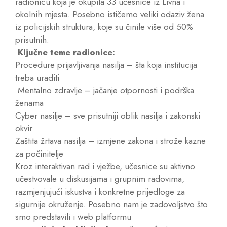
radionicu koja je okupila 33 učesnice iz Livna i
okolnih mjesta. Posebno ističemo veliki odaziv žena
iz policijskih struktura, koje su činile više od 50%
prisutnih.
Ključne teme radionice:
Procedure prijavljivanja nasilja – šta koja institucija
treba uraditi
Mentalno zdravlje – jačanje otpornosti i podrška
ženama
Cyber nasilje – sve prisutniji oblik nasilja i zakonski
okvir
Zaštita žrtava nasilja – izmjene zakona i strože kazne
za počinitelje
Kroz interaktivan rad i vježbe, učesnice su aktivno
učestvovale u diskusijama i grupnim radovima,
razmjenjujući iskustva i konkretne prijedloge za
sigurnije okruženje. Posebno nam je zadovoljstvo što
smo predstavili i web platformu