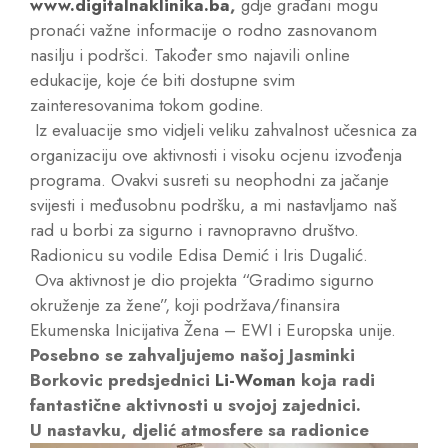
www.digitalnaklinika.ba
,
gdje građani mogu
pronaći važne informacije o rodno zasnovanom
nasilju i podršci. Također smo najavili online
edukacije, koje će biti dostupne svim
zainteresovanima tokom godine.
Iz evaluacije smo vidjeli veliku zahvalnost učesnica za
organizaciju ove aktivnosti i visoku ocjenu izvođenja
programa. Ovakvi susreti su neophodni za jačanje
svijesti i međusobnu podršku, a mi nastavljamo naš
rad u borbi za sigurno i ravnopravno društvo.
Radionicu su vodile Edisa Demić i Iris Dugalić.
Ova aktivnost je dio projekta “Gradimo sigurno
okruženje za žene”, koji podržava/finansira
Ekumenska Inicijativa Žena – EWI i Europska unije.
Posebno se zahvaljujemo našoj Jasminki
Borkovic predsjednici
Li-Woman
koja radi
fantastične aktivnosti u svojoj zajednici.
U nastavku, djelić atmosfere sa radionice