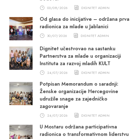
03/08/2026
DIGNITET ADMIN
Od glasa do inicijative – održana prva
radionica za mlade u Jablanici
30/07/2026
DIGNITET ADMIN
Dignitet učestvovao na sastanku
Partnerstva za mlade u organizaciji
Instituta za razvoj mladih KULT
24/07/2026
DIGNITET ADMIN
Potpisan Memorandum o saradnji:
Ženske organizacije Hercegovine
udružile snage za zajedničko
zagovaranje
24/07/2026
DIGNITET ADMIN
U Mostaru održana participativna
radionica o transformativnom liderstvu