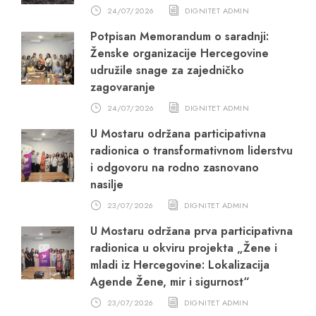
24/07/2026
DIGNITET ADMIN
Potpisan Memorandum o saradnji:
Ženske organizacije Hercegovine
udružile snage za zajedničko
zagovaranje
24/07/2026
DIGNITET ADMIN
U Mostaru održana participativna
radionica o transformativnom liderstvu
i odgovoru na rodno zasnovano
nasilje
23/07/2026
DIGNITET ADMIN
U Mostaru održana prva participativna
radionica u okviru projekta „Žene i
mladi iz Hercegovine: Lokalizacija
Agende Žene, mir i sigurnost“
23/07/2026
DIGNITET ADMIN