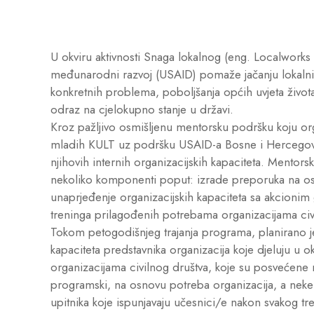
U okviru aktivnosti Snaga lokalnog (eng. Localworks
međunarodni razvoj (USAID) pomaže jačanju lokalnih 
konkretnih problema, poboljšanja općih uvjeta život
odraz na cjelokupno stanje u državi.
Kroz pažljivo osmišljenu mentorsku podršku koju orga
mladih KULT uz podršku USAID-a Bosne i Hercegovin
njihovih internih organizacijskih kapaciteta. Mentor
nekoliko komponenti poput: izrade preporuka na osn
unaprjeđenje organizacijskih kapaciteta sa akcionim 
treninga prilagođenih potrebama organizacijama civ
Tokom petogodišnjeg trajanja programa, planirano j
kapaciteta predstavnika organizacija koje djeluju u o
organizacijama civilnog društva, koje su posvećene 
programski, na osnovu potreba organizacija, a neke
upitnika koje ispunjavaju učesnici/e nakon svakog tr