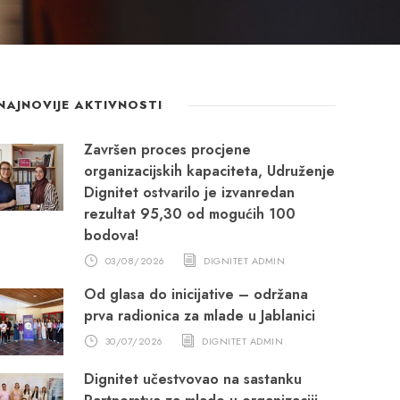
NAJNOVIJE AKTIVNOSTI
Završen proces procjene
organizacijskih kapaciteta, Udruženje
Dignitet ostvarilo je izvanredan
rezultat 95,30 od mogućih 100
bodova!
03/08/2026
DIGNITET ADMIN
Od glasa do inicijative – održana
prva radionica za mlade u Jablanici
30/07/2026
DIGNITET ADMIN
Dignitet učestvovao na sastanku