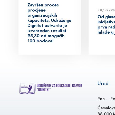
Završen proces
procjene
30/07/2
organizacijskih
Od glas
kapaciteta, Udruženje
inicijat
Dignitet ostvarilo je
prva rad
izvanredan rezultat
mlade u 
95,30 od mogućih
100 bodova!
Ured
Pon – Pe
Ćemalova
88 000 M