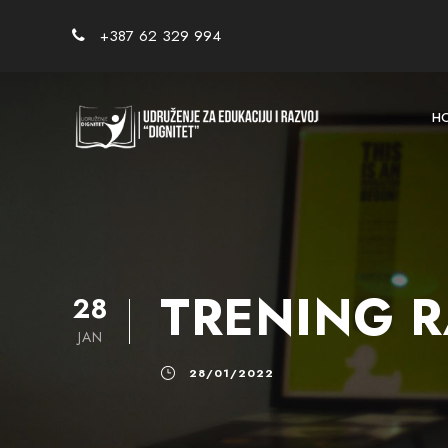
+387 62 329 994
H
TRENING R
28
JAN
28/01/2022