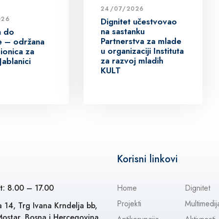
24/07/2026
026
Dignitet učestvovao
na sastanku
a do
Partnerstva za mlade
ive – održana
u organizaciji Instituta
ionica za
za razvoj mladih
Jablanici
KULT
Korisni linkovi
t: 8.00 – 17.00
Home
Dignitet
Projekti
Multimedij
 14, Trg Ivana Krndelja bb,
ostar, Bosna i Hercegovina