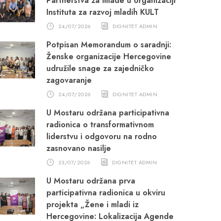
Partnerstva za mlade u organizaciji
Instituta za razvoj mladih KULT
24/07/2026
DIGNITET ADMIN
Potpisan Memorandum o saradnji:
Ženske organizacije Hercegovine
udružile snage za zajedničko
zagovaranje
24/07/2026
DIGNITET ADMIN
U Mostaru održana participativna
radionica o transformativnom
liderstvu i odgovoru na rodno
zasnovano nasilje
23/07/2026
DIGNITET ADMIN
U Mostaru održana prva
participativna radionica u okviru
projekta „Žene i mladi iz
Hercegovine: Lokalizacija Agende