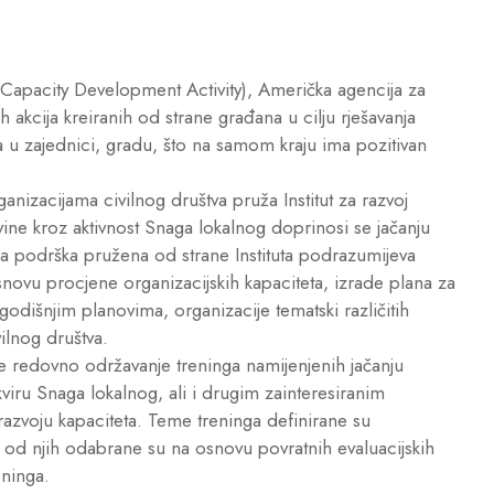
 Capacity Development Activity), Američka agencija za
akcija kreiranih od strane građana u cilju rješavanja
a u zajednici, gradu, što na samom kraju ima pozitivan
nizacijama civilnog društva pruža Institut za razvoj
e kroz aktivnost Snaga lokalnog doprinosi se jačanju
ska podrška pružena od strane Instituta podrazumijeva
ovu procjene organizacijskih kapaciteta, izrade plana za
godišnjim planovima, organizacije tematski različitih
ilnog društva.
e redovno održavanje treninga namijenjenih jačanju
kviru Snaga lokalnog, ali i drugim zainteresiranim
razvoju kapaciteta. Teme treninga definirane su
 od njih odabrane su na osnovu povratnih evaluacijskih
eninga.