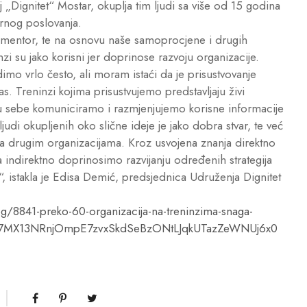
 „Dignitet“ Mostar, okuplja tim ljudi sa više od 15 godina
ternog poslovanja.
i mentor, te na osnovu naše samoprocjene i drugih
nzi su jako korisni jer doprinose razvoju organizacije.
dimo vrlo često, ali moram istaći da je prisustvovanje
s. Treninzi kojima prisustvujemo predstavljaju živi
đu sebe komuniciramo i razmjenjujemo korisne informacije
udi okupljenih oko slične ideje je jako dobra stvar, te već
sa drugim organizacijama. Kroz usvojena znanja direktno
 indirektno doprinosimo razvijanju određenih strategija
 istakla je Edisa Demić, predsjednica Udruženja Dignitet
g/8841-preko-60-organizacija-na-treninzima-snaga-
R7Sn7MX13NRnjOmpE7zvxSkdSeBzONtLJqkUTazZeWNUj6x0