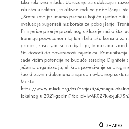
Iako relativno mlado, Udruženje za edukaciju i razvoj
iskustva u sektoru, te aktivno radi na poboljšanju in
„Sretni smo jer imamo partnera koji će ujedno biti 
evaluacija sugerirati niz koraka za poboljšanje. Treni
Primjerice pisanje projektnog ciklusa je nešto što ra
treningu posvećenom toj temi bilo jako korisno za na
proces, zasnovani su na dijalogu, te mi sami izme
što dovodi do povezanosti zajednica. Komunikacija lj
sada vidim potencijalne buduće saradnje Digniteta 
jačamo organizaciju, ali kroz povezivanje sa drugima
kao državnih dokumenata ispred nevladinog sektora“,
Mostar
https://www.mladi.org/bs/projekti/4/snaga-lokalno
lokalnog-u-2021-godini?fbclid=IwAR027K-axju
0
SHARES