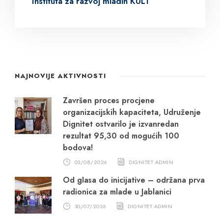
Instituta za razvoj mladih KULT
NAJNOVIJE AKTIVNOSTI
Završen proces procjene
organizacijskih kapaciteta, Udruženje
Dignitet ostvarilo je izvanredan
rezultat 95,30 od mogućih 100
bodova!
03/08/2026
DIGNITET ADMIN
Od glasa do inicijative – održana prva
radionica za mlade u Jablanici
30/07/2026
DIGNITET ADMIN