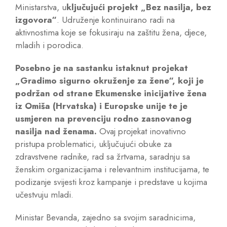
Ministarstva, u
ključujući projekt „Bez nasilja, bez
izgovora“
. Udruženje kontinuirano radi na
aktivnostima koje se fokusiraju na zaštitu žena, djece,
mladih i porodica.
Posebno je na sastanku istaknut projekat
„Gradimo sigurno okruženje za žene“, koji je
podržan od strane Ekumenske inicijative žena
iz Omiša (Hrvatska) i Europske unije te je
usmjeren na prevenciju rodno zasnovanog
nasilja nad ženama.
Ovaj projekat inovativno
pristupa problematici, uključujući obuke za
zdravstvene radnike, rad sa žrtvama, saradnju sa
ženskim organizacijama i relevantnim institucijama, te
podizanje svijesti kroz kampanje i predstave u kojima
učestvuju mladi.
Ministar Bevanda, zajedno sa svojim saradnicima,