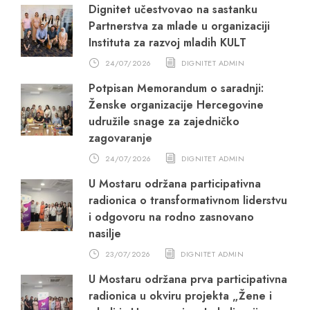
Dignitet učestvovao na sastanku
Partnerstva za mlade u organizaciji
Instituta za razvoj mladih KULT
24/07/2026
DIGNITET ADMIN
Potpisan Memorandum o saradnji:
Ženske organizacije Hercegovine
udružile snage za zajedničko
zagovaranje
24/07/2026
DIGNITET ADMIN
U Mostaru održana participativna
radionica o transformativnom liderstvu
i odgovoru na rodno zasnovano
nasilje
23/07/2026
DIGNITET ADMIN
U Mostaru održana prva participativna
radionica u okviru projekta „Žene i