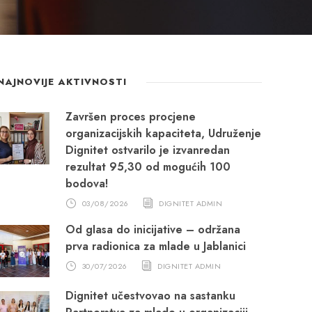
NAJNOVIJE AKTIVNOSTI
Završen proces procjene
organizacijskih kapaciteta, Udruženje
Dignitet ostvarilo je izvanredan
rezultat 95,30 od mogućih 100
bodova!
03/08/2026
DIGNITET ADMIN
Od glasa do inicijative – održana
prva radionica za mlade u Jablanici
30/07/2026
DIGNITET ADMIN
Dignitet učestvovao na sastanku