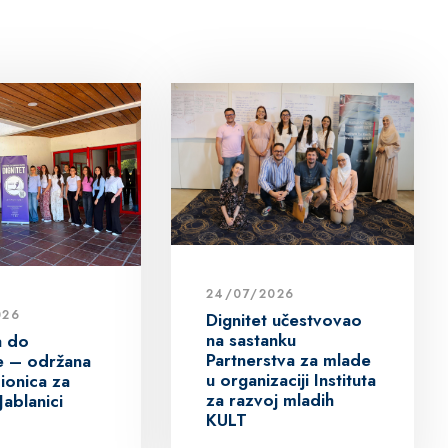
24/07/2026
026
Dignitet učestvovao
na sastanku
a do
Partnerstva za mlade
ive – održana
u organizaciji Instituta
ionica za
za razvoj mladih
Jablanici
KULT