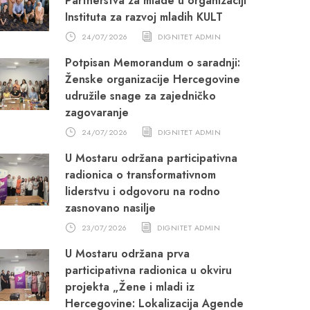
Partnerstva za mlade u organizaciji
Instituta za razvoj mladih KULT
24/07/2026
DIGNITET ADMIN
Potpisan Memorandum o saradnji:
Ženske organizacije Hercegovine
udružile snage za zajedničko
zagovaranje
24/07/2026
DIGNITET ADMIN
U Mostaru održana participativna
radionica o transformativnom
liderstvu i odgovoru na rodno
zasnovano nasilje
23/07/2026
DIGNITET ADMIN
U Mostaru održana prva
participativna radionica u okviru
projekta „Žene i mladi iz
Hercegovine: Lokalizacija Agende