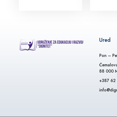
Ured
Pon – Pe
Ćemalova
88 000 M
+387 62
info@dign