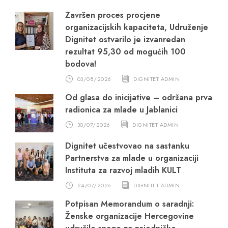
Završen proces procjene
organizacijskih kapaciteta, Udruženje
Dignitet ostvarilo je izvanredan
rezultat 95,30 od mogućih 100
bodova!
03/08/2026
DIGNITET ADMIN
Od glasa do inicijative – održana prva
radionica za mlade u Jablanici
30/07/2026
DIGNITET ADMIN
Dignitet učestvovao na sastanku
Partnerstva za mlade u organizaciji
Instituta za razvoj mladih KULT
24/07/2026
DIGNITET ADMIN
Potpisan Memorandum o saradnji:
Ženske organizacije Hercegovine