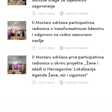
udružile snage za zajedničko
zagovaranje
24/07/2026
DIGNITET ADMIN
U Mostaru održana participativna
radionica o transformativnom liderstvu
i odgovoru na rodno zasnovano
nasilje
23/07/2026
DIGNITET ADMIN
U Mostaru održana prva participativna
radionica u okviru projekta „Žene i
mladi iz Hercegovine: Lokalizacija
Agende Žene, mir i sigurnost“
23/07/2026
DIGNITET ADMIN