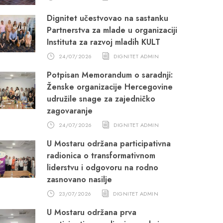
Dignitet učestvovao na sastanku
Partnerstva za mlade u organizaciji
Instituta za razvoj mladih KULT
24/07/2026
DIGNITET ADMIN
Potpisan Memorandum o saradnji:
Ženske organizacije Hercegovine
udružile snage za zajedničko
zagovaranje
24/07/2026
DIGNITET ADMIN
U Mostaru održana participativna
radionica o transformativnom
liderstvu i odgovoru na rodno
zasnovano nasilje
23/07/2026
DIGNITET ADMIN
U Mostaru održana prva