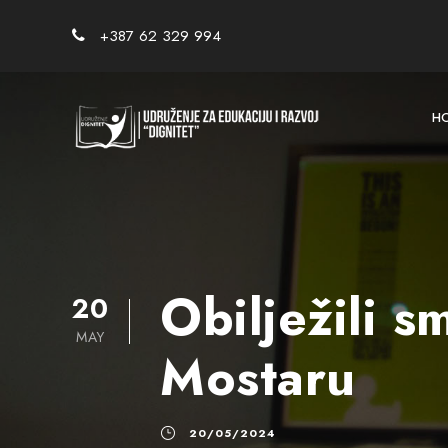
+387 62 329 994
H
Obilježili 
20
MAY
Mostaru
20/05/2024