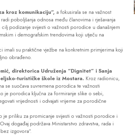
za kroz komunikaciju“,
a fokusirala se na važnost
radi poboljšanja odnosa među članovima i rješavanja
a cilj podizanje svijesti o važnosti porodice u današnjem
mskim i demografskim trendovima koji utječu na
ci imali su praktične vježbe na konkretnim primjerima koji
taljno obrađeno.
emić, direktorica Udruženja “Dignitet” i Sanja
ljsko-turističke škole iz Mostara.
Kroz radionicu,
ima se suočava suvremena porodica te važnosti
o je porodica ključna za formiranje slike o sebi,
ovati vrijednosti i odvajati vrijeme za porodične
 priliku za promicanje svijesti o važnosti porodice i
 Ovaj događaj podržava Ministarstvo zdravstva, rada i
 bez izgovora“.