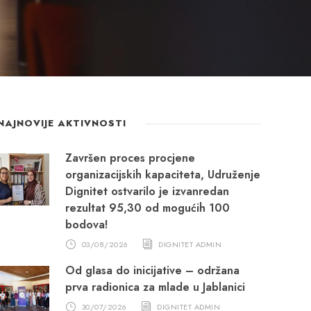
NAJNOVIJE AKTIVNOSTI
Završen proces procjene
organizacijskih kapaciteta, Udruženje
Dignitet ostvarilo je izvanredan
rezultat 95,30 od mogućih 100
bodova!
03/08/2026
DIGNITET ADMIN
Od glasa do inicijative – održana
prva radionica za mlade u Jablanici
30/07/2026
DIGNITET ADMIN