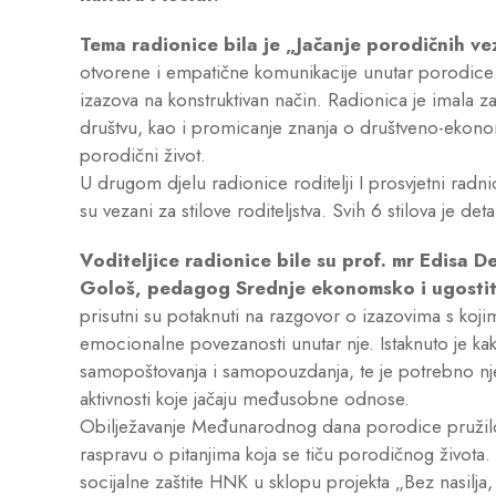
Tema radionice bila je „Jačanje porodičnih ve
otvorene i empatične komunikacije unutar porodice 
izazova na konstruktivan način. Radionica je imala z
društvu, kao i promicanje znanja o društveno-ekono
porodični život.
U drugom djelu radionice roditelji I prosvjetni radni
su vezani za stilove roditeljstva. Svih 6 stilova je de
Voditeljice radionice bile su prof. mr Edisa D
Gološ, pedagog Srednje ekonomsko i ugostite
prisutni su potaknuti na razgovor o izazovima s koj
emocionalne povezanosti unutar nje. Istaknuto je kak
samopoštovanja i samopouzdanja, te je potrebno njeg
aktivnosti koje jačaju međusobne odnose.
Obilježavanje Međunarodnog dana porodice pružilo je
raspravu o pitanjima koja se tiču porodičnog života.
socijalne zaštite HNK u sklopu projekta „Bez nasilja,