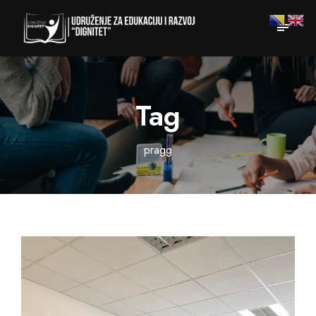
Tag
pragg