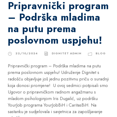
Pripravnički program
– Podrška mladima
na putu prema
poslovnom uspjehu!
22/10/2024
DIGNITET ADMIN
BLOG
Pripravnički program – Podrška mladima na putu
prema poslovnom uspjehu! Udruženje Dignitet s
radošću objavljuje još jednu pozitivnu priču o suradnji
koja donosi promjene! U ovoj sedmici potpisali smo
Ugovor o pripravničkom radnom angažmanu s
mladom psihologinjom Iris Dugalić, uz podršku
YourJob programa YourJobBiH i CaritasBiH. Na
sastanku je sudjelovala i savjetnica za zapošljavanje