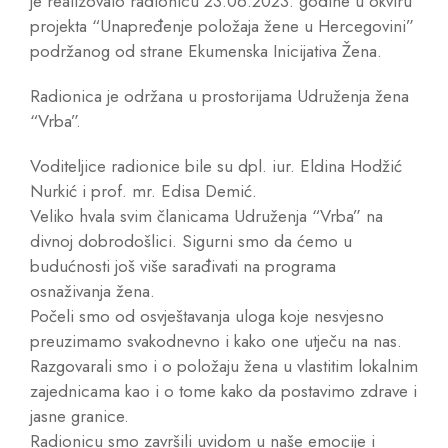
je realizovalo radionicu 23.06.2023. godine u okviru
projekta “Unapređenje položaja žene u Hercegovini”
podržanog od strane Ekumenska Inicijativa Žena.
Radionica je održana u prostorijama Udruženja žena
“Vrba”.
Voditeljice radionice bile su dpl. iur. Eldina Hodžić
Nurkić i prof. mr. Edisa Demić.
Veliko hvala svim članicama Udruženja “Vrba” na
divnoj dobrodošlici. Sigurni smo da ćemo u
budućnosti još više sarađivati na programa
osnaživanja žena.
Počeli smo od osvještavanja uloga koje nesvjesno
preuzimamo svakodnevno i kako one utječu na nas.
Razgovarali smo i o položaju žena u vlastitim lokalnim
zajednicama kao i o tome kako da postavimo zdrave i
jasne granice.
Radionicu smo završili uvidom u naše emocije i