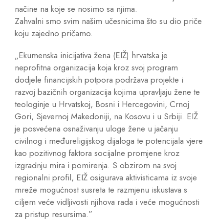
načine na koje se nosimo sa njima.
Zahvalni smo svim našim učesnicima što su dio priče
koju zajedno pričamo.
„Ekumenska inicijativa žena (EIŽ) hrvatska je
neprofitna organizacija koja kroz svoj program
dodjele financijskih potpora podržava projekte i
razvoj bazičnih organizacija kojima upravljaju žene te
teologinje u Hrvatskoj, Bosni i Hercegovini, Crnoj
Gori, Sjevernoj Makedoniji, na Kosovu i u Srbiji. EIŽ
je posvećena osnaživanju uloge žene u jačanju
civilnog i međureligijskog dijaloga te potencijala vjere
kao pozitivnog faktora socijalne promjene kroz
izgradnju mira i pomirenja. S obzirom na svoj
regionalni profil, EIŽ osigurava aktivisticama iz svoje
mreže mogućnost susreta te razmjenu iskustava s
ciljem veće vidljivosti njihova rada i veće mogućnosti
za pristup resursima.”