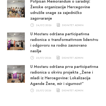
Potpisan Memorandum o saradnji:
Ženske organizacije Hercegovine
udružile snage za zajedničko
zagovaranje
24/07/2026
DIGNITET ADMIN
U Mostaru održana participativna
radionica o transformativnom liderstvu
i odgovoru na rodno zasnovano
nasilje
23/07/2026
DIGNITET ADMIN
U Mostaru održana prva participativna
radionica u okviru projekta „Žene i
mladi iz Hercegovine: Lokalizacija
Agende Žene, mir i sigurnost“
23/07/2026
DIGNITET ADMIN