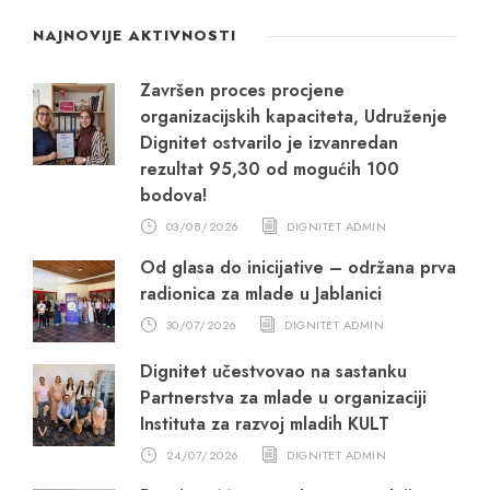
NAJNOVIJE AKTIVNOSTI
Završen proces procjene
organizacijskih kapaciteta, Udruženje
Dignitet ostvarilo je izvanredan
rezultat 95,30 od mogućih 100
bodova!
03/08/2026
DIGNITET ADMIN
Od glasa do inicijative – održana prva
radionica za mlade u Jablanici
30/07/2026
DIGNITET ADMIN
Dignitet učestvovao na sastanku
Partnerstva za mlade u organizaciji
Instituta za razvoj mladih KULT
24/07/2026
DIGNITET ADMIN