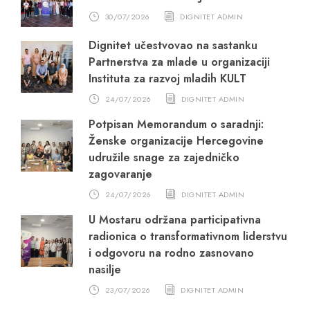
30/07/2026
DIGNITET ADMIN
Dignitet učestvovao na sastanku
Partnerstva za mlade u organizaciji
Instituta za razvoj mladih KULT
24/07/2026
DIGNITET ADMIN
Potpisan Memorandum o saradnji:
Ženske organizacije Hercegovine
udružile snage za zajedničko
zagovaranje
24/07/2026
DIGNITET ADMIN
U Mostaru održana participativna
radionica o transformativnom liderstvu
i odgovoru na rodno zasnovano
nasilje
23/07/2026
DIGNITET ADMIN