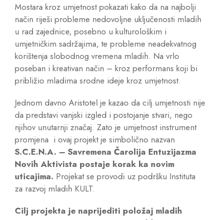
Mostara kroz umjetnost pokazati kako da na najbolji
način riješi probleme nedovoljne uključenosti mladih
u rad zajednice, posebno u kulturološkim i
umjetničkim sadržajima, te probleme neadekvatnog
korištenja slobodnog vremena mladih. Na vrlo
poseban i kreativan način – kroz performans koji bi
približio mladima srodne ideje kroz umjetnost.
Jednom davno Aristotel je kazao da cilj umjetnosti nije
da predstavi vanjski izgled i postojanje stvari, nego
njihov unutarnji značaj. Zato je umjetnost instrument
promjena i ovaj projekt je simbolično nazvan
S.C.E.N.A. – Savremena Čarolija Entuzijazma
Novih Aktivista postaje korak ka novim
uticajima
.
Projekat se provodi uz podršku Instituta
za razvoj mladih KULT.
Cilj projekta je naprijediti položaj mladih