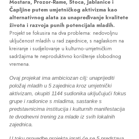
Mostara, Prozor-Rame, Stoca, Jablanice i
Čapljine putem umjetničkog aktivizma kao
alternativnog alata za unapređivanje kvalitete
života i razvoja punih potencijala mladih.
Projekt se fokusira na dva problema: nedovoljnu
uključenost mladih u rad zajednice, s naglaskom na
kreiranje i sudjelovanje u kulturno-umjetničkim
sadržajima te neproduktivno korištenje slobodnog
vremena.
Ovaj projekat ima ambiciozan cilj: unaprijediti
položaj mladih u 5 zajednica kroz umjetnički
aktivizam, okupiti 1144 sudionika uključujući fokus
grupe i radionice s mladima, sastanke s
predstavnicima institucija i kulturnih manifestacija
te dvodnevni trening za mlade iz svih lokalnih
zajednica.
U toku provedbe projekta igrati će se 5 predstava