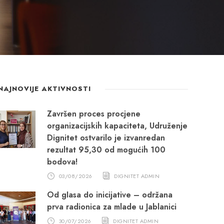
NAJNOVIJE AKTIVNOSTI
Završen proces procjene
organizacijskih kapaciteta, Udruženje
Dignitet ostvarilo je izvanredan
rezultat 95,30 od mogućih 100
bodova!
03/08/2026
DIGNITET ADMIN
Od glasa do inicijative – održana
prva radionica za mlade u Jablanici
30/07/2026
DIGNITET ADMIN