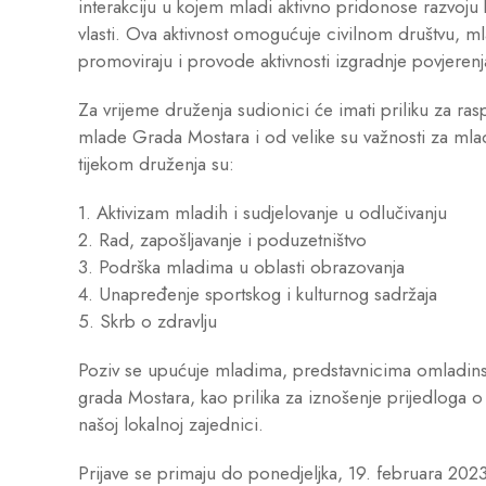
interakciju u kojem mladi aktivno pridonose razvoju
vlasti. Ova aktivnost omogućuje civilnom društvu, ml
promoviraju i provode aktivnosti izgradnje povjerenja
Za vrijeme druženja sudionici će imati priliku za rasp
mlade Grada Mostara i od velike su važnosti za mlade
tijekom druženja su:
1. Aktivizam mladih i sudjelovanje u odlučivanju
2. Rad, zapošljavanje i poduzetništvo
3. Podrška mladima u oblasti obrazovanja
4. Unapređenje sportskog i kulturnog sadržaja
5. Skrb o zdravlju
Poziv se upućuje mladima, predstavnicima omladins
grada Mostara, kao prilika za iznošenje prijedloga o
našoj lokalnoj zajednici.
Prijave se primaju do ponedjeljka, 19. februara 202