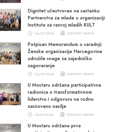
Dignitet učestvovao na sastanku
Partnerstva za mlade u organizaciji
Instituta za razvoj mladih KULT
24/07/2026
DIGNITET ADMIN
Potpisan Memorandum o saradnji:
Ženske organizacije Hercegovine
udružile snage za zajedničko
zagovaranje
24/07/2026
DIGNITET ADMIN
U Mostaru održana participativna
radionica o transformativnom
liderstvu i odgovoru na rodno
zasnovano nasilje
23/07/2026
DIGNITET ADMIN
U Mostaru održana prva