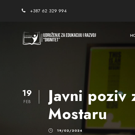
+387 62 329 994
H
Javni poziv
19
FEB
Mostaru
19/02/2024