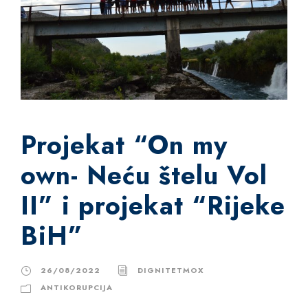
Projekat “On my
own- Neću štelu Vol
II” i projekat “Rijeke
BiH”
26/08/2022
DIGNITETMOX
ANTIKORUPCIJA