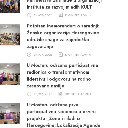
Partnerstva za mlade u organizaciji
Instituta za razvoj mladih KULT
24/07/2026
DIGNITET ADMIN
Potpisan Memorandum o saradnji:
Ženske organizacije Hercegovine
udružile snage za zajedničko
zagovaranje
24/07/2026
DIGNITET ADMIN
U Mostaru održana participativna
radionica o transformativnom
liderstvu i odgovoru na rodno
zasnovano nasilje
23/07/2026
DIGNITET ADMIN
U Mostaru održana prva
participativna radionica u okviru
projekta „Žene i mladi iz
Hercegovine: Lokalizacija Agende