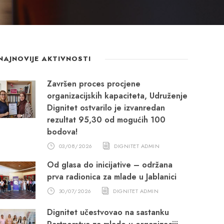
NAJNOVIJE AKTIVNOSTI
Završen proces procjene
organizacijskih kapaciteta, Udruženje
Dignitet ostvarilo je izvanredan
rezultat 95,30 od mogućih 100
bodova!
03/08/2026
DIGNITET ADMIN
Od glasa do inicijative – održana
prva radionica za mlade u Jablanici
30/07/2026
DIGNITET ADMIN
Dignitet učestvovao na sastanku