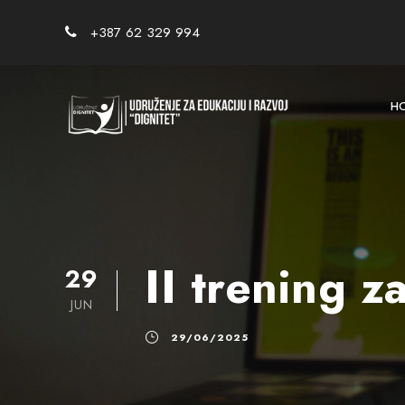
+387 62 329 994
H
II trening 
29
JUN
29/06/2025