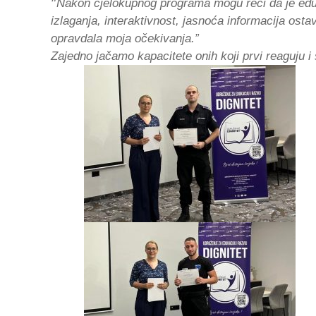
“
Nakon cjelokupnog programa mogu reći da je edukac
izlaganja, interaktivnost, jasnoća informacija osta
opravdala moja očekivanja.”
Zajedno jačamo kapacitete onih koji prvi reaguju i št