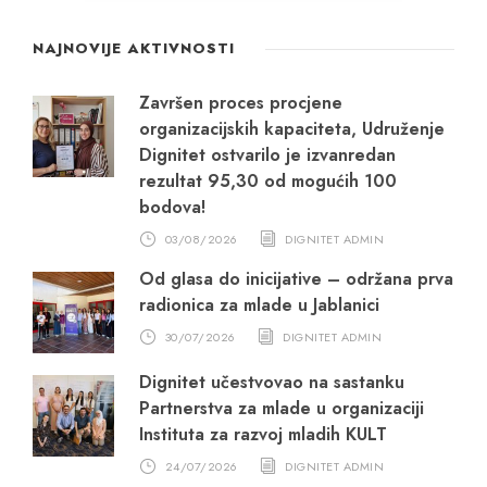
NAJNOVIJE AKTIVNOSTI
Završen proces procjene
organizacijskih kapaciteta, Udruženje
Dignitet ostvarilo je izvanredan
rezultat 95,30 od mogućih 100
bodova!
03/08/2026
DIGNITET ADMIN
Od glasa do inicijative – održana prva
radionica za mlade u Jablanici
30/07/2026
DIGNITET ADMIN
Dignitet učestvovao na sastanku
Partnerstva za mlade u organizaciji
Instituta za razvoj mladih KULT
24/07/2026
DIGNITET ADMIN