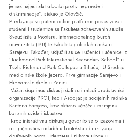
je naš najjači alat u borbi protiv nepravde i
diskriminacije“, istakao je Olovčić.
Predavanju su putem online platforme prisustvovali
studenti i studentice sa Fakulteta zdravstvenih studija
Sveučilišta u Mostaru, Internacionalnog Burch
univerziteta (IBU) te Fakulteta političkih nauka u
Sarajevu. Također, uključili su se i učenici i učenice iz
“Richmond Park International Secondary School” u
Tuzli, Richmond Park Collegea u Bihaću, JU Srednje
medicinske škole Jezero, Prve gimnazije Sarajevo i
Ekonomske škole u Zenici.
Važan doprinos diskusiji dali su i mladi predstavnici
organizacije PROI, kao i Asocijacije socijalnih radnika
Kantona Sarajevo, kroz aktivno učešće i razmjenu
korisnih uvida i iskustava.
Kroz interaktivnu diskusiju govorilo se o izazovima i
mogućnostima mladih u kontekstu obrazovanja,
društvenih normi, identiteta i njihove uloge u