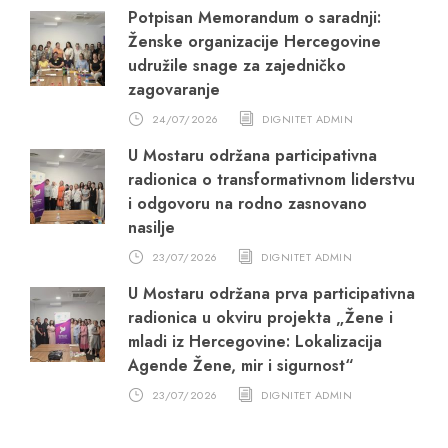
Potpisan Memorandum o saradnji:
Ženske organizacije Hercegovine
udružile snage za zajedničko
zagovaranje
24/07/2026
DIGNITET ADMIN
U Mostaru održana participativna
radionica o transformativnom liderstvu
i odgovoru na rodno zasnovano
nasilje
23/07/2026
DIGNITET ADMIN
U Mostaru održana prva participativna
radionica u okviru projekta „Žene i
mladi iz Hercegovine: Lokalizacija
Agende Žene, mir i sigurnost“
23/07/2026
DIGNITET ADMIN