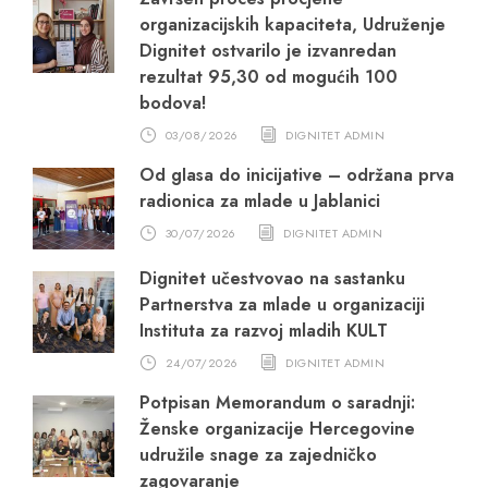
organizacijskih kapaciteta, Udruženje
Dignitet ostvarilo je izvanredan
rezultat 95,30 od mogućih 100
bodova!
03/08/2026
DIGNITET ADMIN
Od glasa do inicijative – održana prva
radionica za mlade u Jablanici
30/07/2026
DIGNITET ADMIN
Dignitet učestvovao na sastanku
Partnerstva za mlade u organizaciji
Instituta za razvoj mladih KULT
24/07/2026
DIGNITET ADMIN
Potpisan Memorandum o saradnji:
Ženske organizacije Hercegovine
udružile snage za zajedničko
zagovaranje