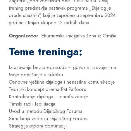
Zagrebu, pod vodstvom Ane i Otta Raffai. Ovaj
trening predstavlja nastavak programa „Dijalog je
oruđe snažnih“, koji je započeo u septembru 2024.
godine i trajao ukupno 12 radnih dana.
Organizator
: Ekumenska inicijativa žena iz Omiša
Teme treninga:
Izražavanje bez predrasuda – govorim u svoje ime
Moje ponašanje u sukobu
Osnovne vještine dijaloga i nenasilne komunikacije
Teorijski koncept prema Pat Patfooru
Kontroliranje dijaloga – parafraziranje
Timski rad i facilitacija
Uvod u metodu Dijaloškog Foruma
Simulacija vođenja Dijaloškog Foruma
Strategija otpora dominaciji