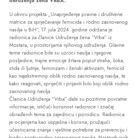
udruženja žena VRBA.
U okviru projekta „Unaprjeđenje pravne i društvene
matrice za sprječavanje femicida i rodno zasnovanog
nasilja u BiH“, 17. jula 2024. godine održana je
radionica za članice Udruženja žena “Vrba” iz
Mostara, u prostorijama njihovog udruženja. Glavne
teme radionice bile su uzroci nasilja i njegove
posljedice, trajne emocije žrtava poput straha, šoka,
stida ili ljutnje, feminizam i ženski aktivizam, femicid
kao najekstremniji oblik rodno zasnovanog nasilja, te
kako reagovati, spriječiti i prijaviti bilo koji oblik rodno
zasnovanog nasilja.
Članice Udruženja “Vrba” dale su pozitivne povratne
informacije, ističući korisnost radionice i značaj
obrađenih tema za zajednicu i porodicu. Radionica
je ocijenjena kao uspješna i korisna, pružajući
učesnicama znanja i vještine potrebne za prevenciju i
borbu protiv rodno zasnovanog nasilja. Nastavak ovih