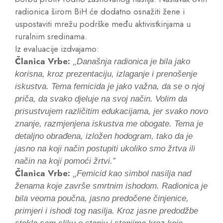
radionica širom BiH će dodatno osnažiti žene i
uspostaviti mrežu podrške među aktivistkinjama u
ruralnim sredinama.
Iz evaluacije izdvajamo:
Članica Vrbe:
„
Današnja radionica je bila jako
korisna, kroz prezentaciju, izlaganje i prenošenje
iskustva. Tema femicida je jako važna, da se o njoj
priča, da svako djeluje na svoj način. Volim da
prisustvujem različitim edukacijama, jer svako novo
znanje, razmjenjena iskustva me obogate. Tema je
detaljno obrađena, izložen hodogram, tako da je
jasno na koji način postupiti ukoliko smo žrtva ili
način na koji pomoći žrtvi.”
Članica Vrbe:
„
Femicid kao simbol nasilja nad
ženama koje završe smrtnim ishodom. Radionica je
bila veoma poučna, jasno predočene činjenice,
primjeri i ishodi tog nasilja. Kroz jasne predodžbe