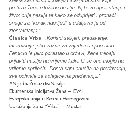
stekla sam sliku o stanju i stanjima kroz koje
prolaze žene izložene nasilju. Njihovo opće stanje i
život prije nasilja te kako se oduprijeti i pronaći
snagu za “korak naprijed” u udaljavanju od
zlostavljanja.”
Članica Vrbe:
„
Korisni savjeti, predavanje,
informacije jako važne za zajednicu i porodicu.
Femicid je jako porastao u državi, žene trebaju
prijaviti nasilje na vrijeme kako bi se ono moglo na
vrijeme spriječiti. Dosta sam naučila na predavanju,
sve pohvale za kolegice na predavanju.”
#NijednaŽenaŽrtvaNasilja
Ekumenska Inicijativa Žena – EWI
Evropska unija u Bosni i Hercegovini
Udruženje žena “Vrba” – Mostar