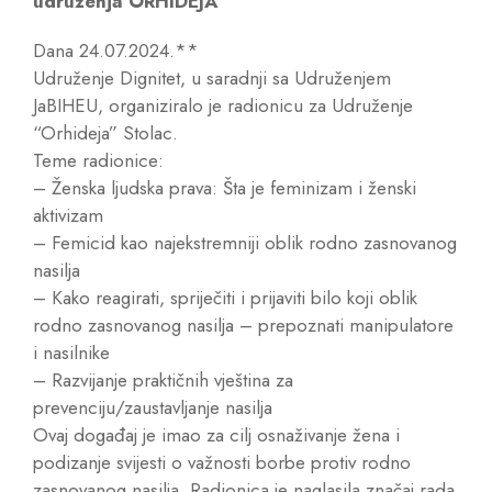
udruženja ORHIDEJA
Dana 24.07.2024.**
Udruženje Dignitet, u saradnji sa Udruženjem
JaBIHEU, organiziralo je radionicu za Udruženje
“Orhideja” Stolac.
Teme radionice:
– Ženska ljudska prava: Šta je feminizam i ženski
aktivizam
– Femicid kao najekstremniji oblik rodno zasnovanog
nasilja
– Kako reagirati, spriječiti i prijaviti bilo koji oblik
rodno zasnovanog nasilja – prepoznati manipulatore
i nasilnike
– Razvijanje praktičnih vještina za
prevenciju/zaustavljanje nasilja
Ovaj događaj je imao za cilj osnaživanje žena i
podizanje svijesti o važnosti borbe protiv rodno
zasnovanog nasilja. Radionica je naglasila značaj rada