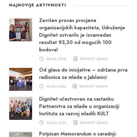
NAJNOVIJE AKTIVNOSTI
Završen proces procjene
organizacijskih kapaciteta, Udruženje
Dignitet ostvarilo je izvanredan
rezultat 95,30 od mogućih 100
bodova!
03/08/2026
DIGNITET ADMIN
Od glasa do inicijative – održana prva
radionica za mlade u Jablanici
30/07/2026
DIGNITET ADMIN
Dignitet učestvovao na sastanku
Partnerstva za mlade u organizaciji
Instituta za razvoj mladih KULT
24/07/2026
DIGNITET ADMIN
Potpisan Memorandum o saradnji: