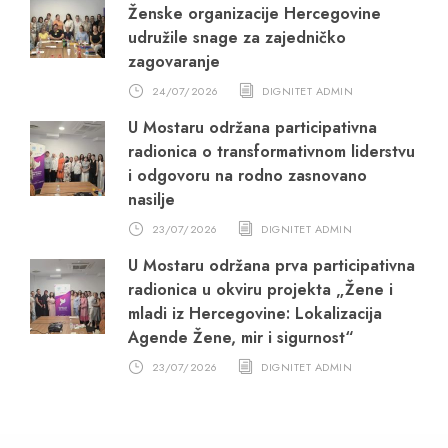
Ženske organizacije Hercegovine
udružile snage za zajedničko
zagovaranje
24/07/2026
DIGNITET ADMIN
U Mostaru održana participativna
radionica o transformativnom liderstvu
i odgovoru na rodno zasnovano
nasilje
23/07/2026
DIGNITET ADMIN
U Mostaru održana prva participativna
radionica u okviru projekta „Žene i
mladi iz Hercegovine: Lokalizacija
Agende Žene, mir i sigurnost“
23/07/2026
DIGNITET ADMIN