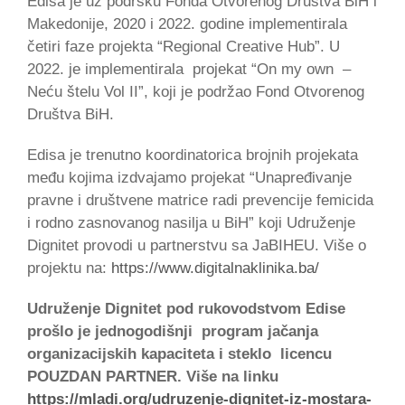
Edisa je uz podršku Fonda Otvorenog Društva BiH i
Makedonije, 2020 i 2022. godine implementirala
četiri faze projekta “Regional Creative Hub”. U
2022. je implementirala projekat “On my own –
Neću štelu Vol II”, koji je podržao Fond Otvorenog
Društva BiH.
Edisa je trenutno koordinatorica brojnih projekata
među kojima izdvajamo projekat “Unapređivanje
pravne i društvene matrice radi prevencije femicida
i rodno zasnovanog nasilja u BiH” koji Udruženje
Dignitet provodi u partnerstvu sa JaBIHEU. Više o
projektu na:
https://www.digitalnaklinika.ba/
Udruženje Dignitet pod rukovodstvom Edise
prošlo je jednogodišnji program jačanja
organizacijskih kapaciteta i steklo licencu
POUZDAN PARTNER. Više na linku
https://mladi.org/udruzenje-dignitet-iz-mostara-