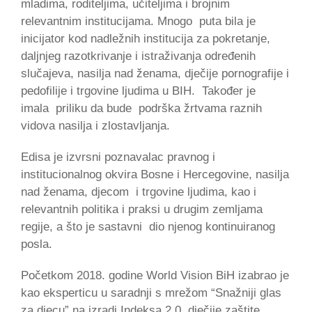
mladima, roditeljima, učiteljima i brojnim
relevantnim institucijama. Mnogo puta bila je
inicijator kod nadležnih institucija za pokretanje,
daljnjeg razotkrivanje i istraživanja određenih
slučajeva, nasilja nad ženama, dječije pornografije i
pedofilije i trgovine ljudima u BIH. Također je
imala priliku da bude podrška žrtvama raznih
vidova nasilja i zlostavljanja.
Edisa je izvrsni poznavalac pravnog i
institucionalnog okvira Bosne i Hercegovine, nasilja
nad ženama, djecom i trgovine ljudima, kao i
relevantnih politika i praksi u drugim zemljama
regije, a što je sastavni dio njenog kontinuiranog
posla.
Početkom 2018. godine World Vision BiH izabrao je
kao eksperticu u saradnji s mrežom “Snažniji glas
za djecu” na izradi Indeksa 2.0. dječije zaštite.