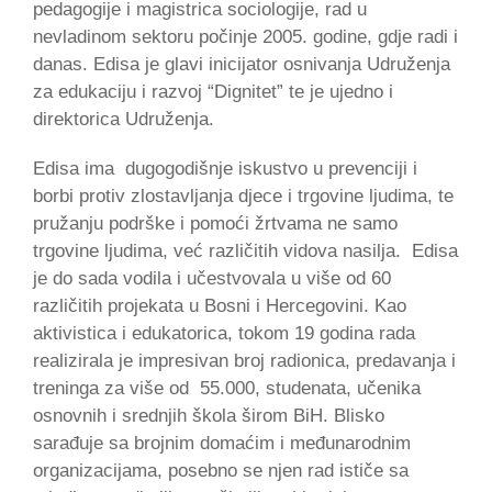
pedagogije i magistrica sociologije, rad u
nevladinom sektoru počinje 2005. godine, gdje radi i
danas. Edisa je glavi inicijator osnivanja Udruženja
za edukaciju i razvoj “Dignitet” te je ujedno i
direktorica Udruženja.
Edisa ima dugogodišnje iskustvo u prevenciji i
borbi protiv zlostavljanja djece i trgovine ljudima, te
pružanju podrške i pomoći žrtvama ne samo
trgovine ljudima, već različitih vidova nasilja. Edisa
je do sada vodila i učestvovala u više od 60
različitih projekata u Bosni i Hercegovini. Kao
aktivistica i edukatorica, tokom 19 godina rada
realizirala je impresivan broj radionica, predavanja i
treninga za više od 55.000, studenata, učenika
osnovnih i srednjih škola širom BiH. Blisko
sarađuje sa brojnim domaćim i međunarodnim
organizacijama, posebno se njen rad ističe sa