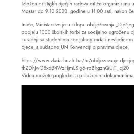
Izložba pristiglih dječjih radova bit će organiziran
Mostar do 9.10.2020. godine u 11:00 sati, nakon čega
Inače, Ministarstvo je u sklopu obilježavanja „Dječjeg
podjelu 1000 školskih torbi za socijalno ugroženu d
suradnji sa studentima socijalnog rada i nevladin
djece, a sukladno UN Konvenciji o pravima djece.
https://www.vlada-hnz-k.ba/hr/obiljezavanje-dj
thZDhJwG8xdB4WzHjmLSlg6-roBhgznQUiT_cJ20
Videa možete pogledati u priloženim dokumentima