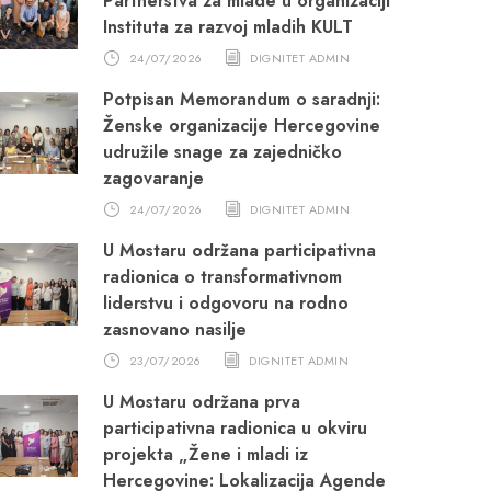
Partnerstva za mlade u organizaciji
Instituta za razvoj mladih KULT
24/07/2026
DIGNITET ADMIN
Potpisan Memorandum o saradnji:
Ženske organizacije Hercegovine
udružile snage za zajedničko
zagovaranje
24/07/2026
DIGNITET ADMIN
U Mostaru održana participativna
radionica o transformativnom
liderstvu i odgovoru na rodno
zasnovano nasilje
23/07/2026
DIGNITET ADMIN
U Mostaru održana prva
participativna radionica u okviru
projekta „Žene i mladi iz
Hercegovine: Lokalizacija Agende