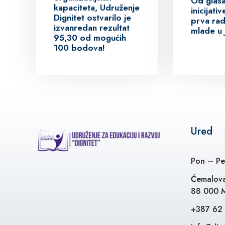
Od glas
kapaciteta, Udruženje
inicijat
Dignitet ostvarilo je
prva rad
izvanredan rezultat
mlade u 
95,30 od mogućih
100 bodova!
Ured
Pon – Pe
Ćemalova
88 000 M
+387 62