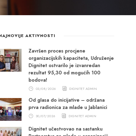
NAJNOVIJE AKTIVNOSTI
Završen proces procjene
organizacijskih kapaciteta, Udruženje
Dignitet ostvarilo je izvanredan
rezultat 95,30 od mogućih 100
bodova!
03/08/2026
DIGNITET ADMIN
Od glasa do inicijative – održana
prva radionica za mlade u Jablanici
30/07/2026
DIGNITET ADMIN
Dignitet učestvovao na sastanku