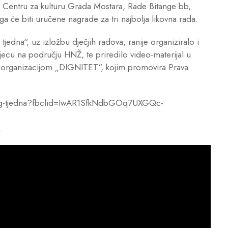
a u Centru za kulturu Grada Mostara, Rade Bitange bb,
 će biti uručene nagrade za tri najbolja likovna rada.
 tjedna“, uz izložbu dječjih radova, ranije organiziralo i
jecu na području HNŽ, te priredilo video-materijal u
om organizacijom „DIGNITET“, kojim promovira Prava
ecjeg-tjedna?fbclid=IwAR1SfkNdbGOq7UXGQc-
.