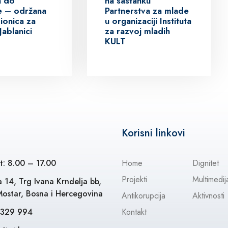
na sastanku
a do
Partnerstva za mlade
ive – održana
u organizaciji Instituta
ionica za
za razvoj mladih
Jablanici
KULT
Korisni linkovi
t: 8.00 – 17.00
Home
Dignitet
Projekti
Multimedij
 14, Trg Ivana Krndelja bb,
ostar, Bosna i Hercegovina
Antikorupcija
Aktivnosti
 329 994
Kontakt