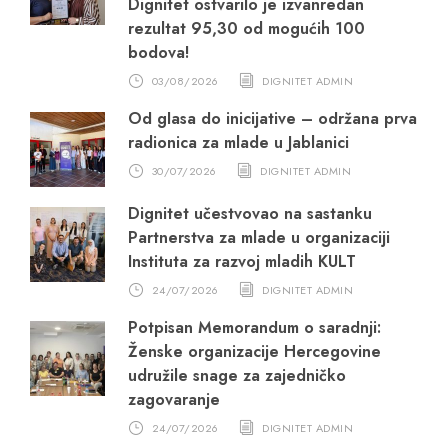
Dignitet ostvarilo je izvanredan
rezultat 95,30 od mogućih 100
bodova!
03/08/2026
DIGNITET ADMIN
Od glasa do inicijative – održana prva
radionica za mlade u Jablanici
30/07/2026
DIGNITET ADMIN
Dignitet učestvovao na sastanku
Partnerstva za mlade u organizaciji
Instituta za razvoj mladih KULT
24/07/2026
DIGNITET ADMIN
Potpisan Memorandum o saradnji:
Ženske organizacije Hercegovine
udružile snage za zajedničko
zagovaranje
24/07/2026
DIGNITET ADMIN