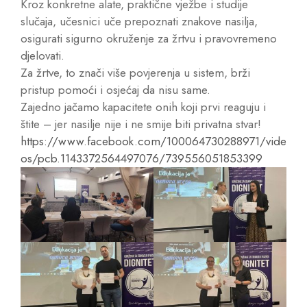
Kroz konkretne alate, praktične vježbe i studije
slučaja, učesnici uče prepoznati znakove nasilja,
osigurati sigurno okruženje za žrtvu i pravovremeno
djelovati.
Za žrtve, to znači više povjerenja u sistem, brži
pristup pomoći i osjećaj da nisu same.
Zajedno jačamo kapacitete onih koji prvi reaguju i
štite – jer nasilje nije i ne smije biti privatna stvar!
https://www.facebook.com/100064730288971/vide
os/pcb.1143372564497076/739556051853399