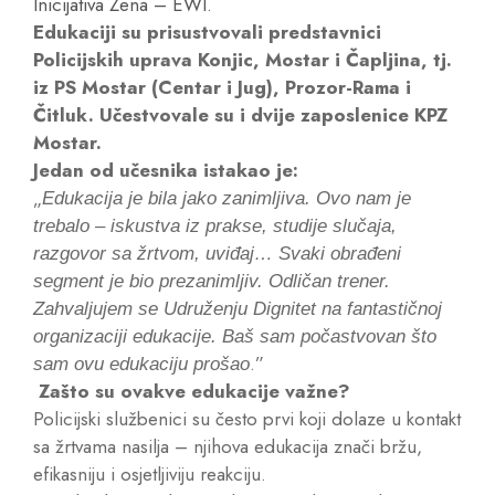
Inicijativa Žena – EWI
.
Edukaciji su prisustvovali predstavnici
Policijskih uprava Konjic, Mostar i Čapljina, tj.
iz PS Mostar (Centar i Jug), Prozor-Rama i
Čitluk. Učestvovale su i dvije zaposlenice KPZ
Mostar.
Jedan od učesnika istakao je:
„
Edukacija je bila jako zanimljiva. Ovo nam je
trebalo – iskustva iz prakse, studije slučaja,
razgovor sa žrtvom, uviđaj… Svaki obrađeni
segment je bio prezanimljiv. Odličan trener.
Zahvaljujem se Udruženju Dignitet na fantastičnoj
organizaciji edukacije. Baš sam počastvovan što
.”
sam ovu edukaciju prošao
Zašto su ovakve edukacije važne?
Policijski službenici su često prvi koji dolaze u kontakt
sa žrtvama nasilja – njihova edukacija znači bržu,
efikasniju i osjetljiviju reakciju.