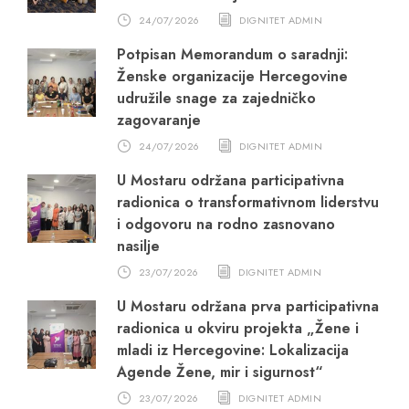
24/07/2026
DIGNITET ADMIN
Potpisan Memorandum o saradnji:
Ženske organizacije Hercegovine
udružile snage za zajedničko
zagovaranje
24/07/2026
DIGNITET ADMIN
U Mostaru održana participativna
radionica o transformativnom liderstvu
i odgovoru na rodno zasnovano
nasilje
23/07/2026
DIGNITET ADMIN
U Mostaru održana prva participativna
radionica u okviru projekta „Žene i
mladi iz Hercegovine: Lokalizacija
Agende Žene, mir i sigurnost“
23/07/2026
DIGNITET ADMIN