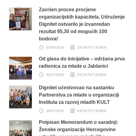
Završen proces procjene
organizacijskih kapaciteta, Udruženje
Dignitet ostvarilo je izvanredan
rezultat 95,30 od mogućih 100
bodova!
03/08/2026
DIGNITET ADMIN
Od glasa do inicijative – održana prva
radionica za mlade u Jablanici
30/07/2026
DIGNITET ADMIN
Dignitet učestvovao na sastanku
Partnerstva za mlade u organizaciji
Instituta za razvoj mladih KULT
24/07/2026
DIGNITET ADMIN
Potpisan Memorandum o saradnji:
Ženske organizacije Hercegovine