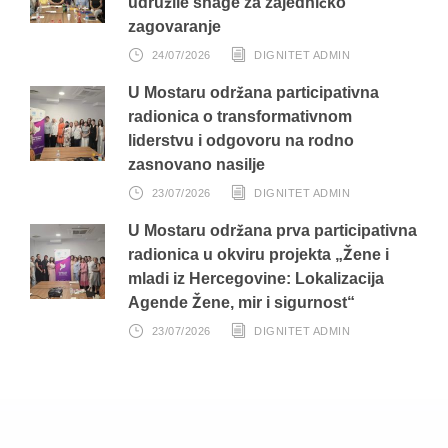
udružile snage za zajedničko
zagovaranje
24/07/2026
DIGNITET ADMIN
U Mostaru održana participativna
radionica o transformativnom
liderstvu i odgovoru na rodno
zasnovano nasilje
23/07/2026
DIGNITET ADMIN
U Mostaru održana prva participativna
radionica u okviru projekta „Žene i
mladi iz Hercegovine: Lokalizacija
Agende Žene, mir i sigurnost“
23/07/2026
DIGNITET ADMIN