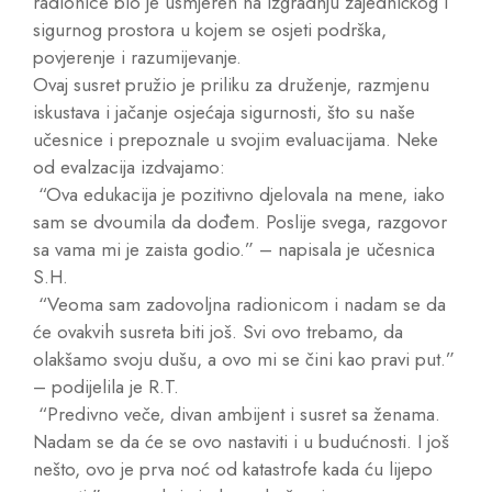
radionice bio je usmjeren na izgradnju zajedničkog i
sigurnog prostora u kojem se osjeti podrška,
povjerenje i razumijevanje.
Ovaj susret pružio je priliku za druženje, razmjenu
iskustava i jačanje osjećaja sigurnosti, što su naše
učesnice i prepoznale u svojim evaluacijama. Neke
od evalzacija izdvajamo:
“Ova edukacija je pozitivno djelovala na mene, iako
sam se dvoumila da dođem. Poslije svega, razgovor
sa vama mi je zaista godio.” – napisala je učesnica
S.H.
“Veoma sam zadovoljna radionicom i nadam se da
će ovakvih susreta biti još. Svi ovo trebamo, da
olakšamo svoju dušu, a ovo mi se čini kao pravi put.”
– podijelila je R.T.
“Predivno veče, divan ambijent i susret sa ženama.
Nadam se da će se ovo nastaviti i u budućnosti. I još
nešto, ovo je prva noć od katastrofe kada ću lijepo