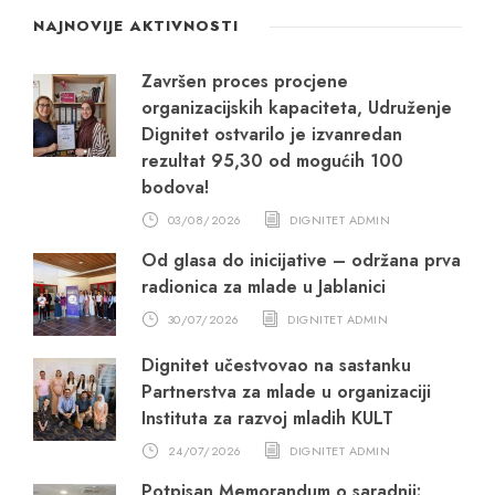
NAJNOVIJE AKTIVNOSTI
Završen proces procjene
organizacijskih kapaciteta, Udruženje
Dignitet ostvarilo je izvanredan
rezultat 95,30 od mogućih 100
bodova!
03/08/2026
DIGNITET ADMIN
Od glasa do inicijative – održana prva
radionica za mlade u Jablanici
30/07/2026
DIGNITET ADMIN
Dignitet učestvovao na sastanku
Partnerstva za mlade u organizaciji
Instituta za razvoj mladih KULT
24/07/2026
DIGNITET ADMIN
Potpisan Memorandum o saradnji: