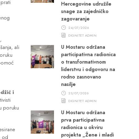
prati
Hercegovine udružile
snage za zajedničko
venog
zagovaranje
24/07/2026
DIGNITET ADMIN
,
anja, ali
U Mostaru održana
participativna radionica
poruku
o transformativnom
a pomoć
liderstvu i odgovoru na
rodno zasnovano
nasilje
džić i
23/07/2026
visti
DIGNITET ADMIN
ju poruku
U Mostaru održana
prva participativna
radionica u okviru
resirane
projekta „Žene i mladi
j od