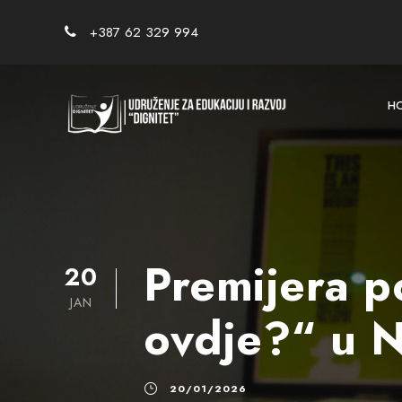
+387 62 329 994
H
Premijera p
20
JAN
ovdje?“ u 
20/01/2026