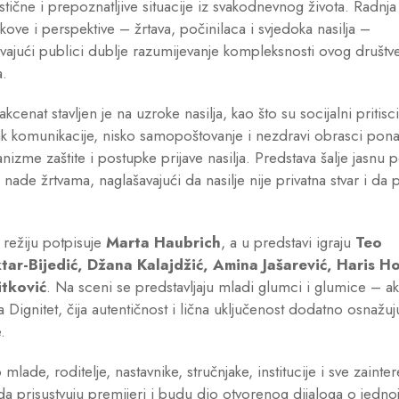
istične i prepoznatljive situacije iz svakodnevnog života. Radnja 
likove i perspektive – žrtava, počinilaca i svjedoka nasilja –
jući publici dublje razumijevanje kompleksnosti ovog društ
.
cenat stavljen je na uzroke nasilja, kao što su socijalni pritisci
k komunikacije, nisko samopoštovanje i nezdravi obrasci ponaš
nizme zaštite i postupke prijave nasilja. Predstava šalje jasnu 
 nade žrtvama, naglašavajući da nasilje nije privatna stvar i d
i režiju potpisuje
Marta Haubrich
, a u predstavi igraju
Teo
ar-Bijedić, Džana Kalajdžić, Amina Jašarević, Haris Ho
itković
. Na sceni se predstavljaju mladi glumci i glumice – akti
 Dignitet, čija autentičnost i lična uključenost dodatno osnažu
.
lade, roditelje, nastavnike, stručnjake, institucije i sve zainte
a prisustvuju premijeri i budu dio otvorenog dijaloga o jedno