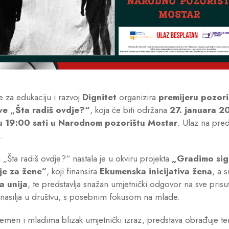
 za edukaciju i razvoj
Dignitet
organizira
premijeru pozor
ve „Šta radiš ovdje?“
, koja će biti održana
27. januara 2
u 19:00 sati u Narodnom pozorištu Mostar
. Ulaz na pred
.
 „Šta radiš ovdje?“ nastala je u okviru projekta
„Gradimo sig
je za žene“
, koji finansira
Ekumenska inicijativa žena
, a s
a unija
, te predstavlja snažan umjetnički odgovor na sve prisut
nasilja u društvu, s posebnim fokusom na mlade.
emen i mladima blizak umjetnički izraz, predstava obrađuje te