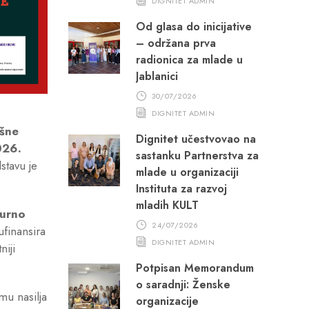
DIGNITET ADMIN
Od glasa do inicijative
– održana prva
radionica za mlade u
Jablanici
30/07/2026
DIGNITET ADMIN
išne
Dignitet učestvovao na
026.
sastanku Partnerstva za
stavu je
mlade u organizaciji
Instituta za razvoj
mladih KULT
urno
24/07/2026
ufinansira
DIGNITET ADMIN
niji
Potpisan Memorandum
o saradnji: Ženske
mu nasilja
organizacije