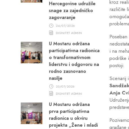
kroz real
Hercegovine udružile
različite 
snage za zajedničko
omogućava
zagovaranje
problema
24/07/2026
DIGNITET ADMIN
Poseban ak
nedostata
U Mostaru održana
participativna radionica
i na meha
o transformativnom
podrške i
liderstvu i odgovoru na
postoji.
rodno zasnovano
Scenarij 
nasilje
Sandžakt
23/07/2026
Anja Cv
DIGNITET ADMIN
Udruženja
U Mostaru održana
predstave
prva participativna
radionica u okviru
Pozivamo m
projekta „Žene i mladi
građane d