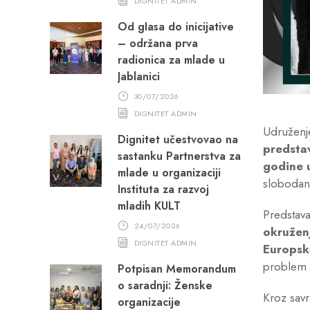
DIGNITET ADMIN
Od glasa do inicijative
– održana prva
radionica za mlade u
Jablanici
30/07/2026
DIGNITET ADMIN
Udruženje
Dignitet učestvovao na
predsta
sastanku Partnerstva za
godine 
mlade u organizaciji
slobodan
Instituta za razvoj
mladih KULT
Predstava
24/07/2026
okružen
DIGNITET ADMIN
Europsk
problem 
Potpisan Memorandum
o saradnji: Ženske
Kroz savr
organizacije