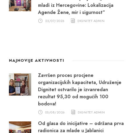
mladi iz Hercegovine: Lokalizacija
Agende Žene, mir i sigurnost“
23/07/2026
DIGNITET ADMIN
NAJNOVIJE AKTIVNOSTI
Završen proces procjene
organizacijskih kapaciteta, Udruženje
Dignitet ostvarilo je izvanredan
rezultat 95,30 od mogućih 100
bodova!
03/08/2026
DIGNITET ADMIN
Od glasa do inicijative – održana prva
radionica za mlade u Jablanici