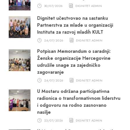
30/07/2026
DIGNITET ADMIN
Dignitet učestvovao na sastanku
Partnerstva za mlade u organizaciji
Instituta za razvoj mladih KULT
24/07/2026
DIGNITET ADMIN
Potpisan Memorandum o saradnji:
Ženske organizacije Hercegovine
udružile snage za zajedničko
zagovaranje
24/07/2026
DIGNITET ADMIN
U Mostaru održana participativna
radionica o transformativnom liderstvu
i odgovoru na rodno zasnovano
nasilje
23/07/2026
DIGNITET ADMIN