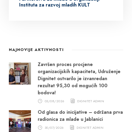
Instituta za razvoj mladih KULT
NAJNOVIJE AKTIVNOSTI
Završen proces procjene
organizacijskih kapaciteta, Udruženje
Dignitet ostvarilo je izvanredan
rezultat 95,30 od mogućih 100
bodova!
03/08/2026
DIGNITET ADMIN
Od glasa do inicijative – održana prva
radionica za mlade u Jablanici
30/07/2026
DIGNITET ADMIN