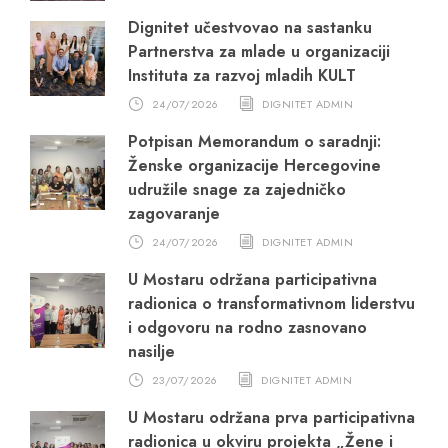
Dignitet učestvovao na sastanku
Partnerstva za mlade u organizaciji
Instituta za razvoj mladih KULT
24/07/2026
DIGNITET ADMIN
Potpisan Memorandum o saradnji:
Ženske organizacije Hercegovine
udružile snage za zajedničko
zagovaranje
24/07/2026
DIGNITET ADMIN
U Mostaru održana participativna
radionica o transformativnom liderstvu
i odgovoru na rodno zasnovano
nasilje
23/07/2026
DIGNITET ADMIN
U Mostaru održana prva participativna
radionica u okviru projekta „Žene i