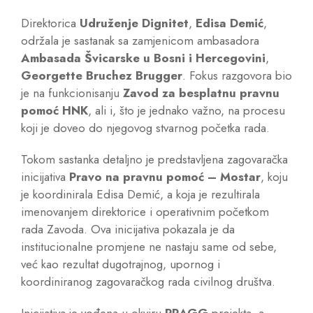
Direktorica
Udruženje Dignitet
,
Edisa Demić
,
održala je sastanak sa zamjenicom ambasadora
Ambasada Švicarske u Bosni i Hercegovini
,
Georgette Bruchez Brugger
. Fokus razgovora bio
je na funkcionisanju
Zavod za besplatnu pravnu
pomoć HNK
, ali i, što je jednako važno, na procesu
koji je doveo do njegovog stvarnog početka rada.
Tokom sastanka detaljno je predstavljena zagovaračka
inicijativa
Pravo na pravnu pomoć – Mostar
, koju
je koordinirala Edisa Demić, a koja je rezultirala
imenovanjem direktorice i operativnim početkom
rada Zavoda. Ova inicijativa pokazala je da
institucionalne promjene ne nastaju same od sebe,
već kao rezultat dugotrajnog, upornog i
koordiniranog zagovaračkog rada civilnog društva.
Inicijativa je vođena u okviru
PRAGG
projekta, a