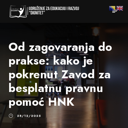
Od zagovaranja do
prakse: kako je
pokrenut Zavod za
besplatnu pravnu
pomoć HNK
28/12/2025