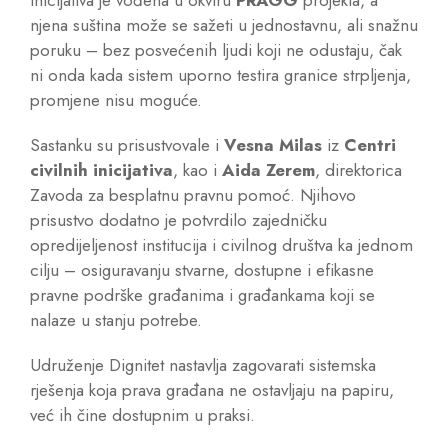
njena suština može se sažeti u jednostavnu, ali snažnu
poruku – bez posvećenih ljudi koji ne odustaju, čak
ni onda kada sistem uporno testira granice strpljenja,
promjene nisu moguće.
Sastanku su prisustvovale i
Vesna Milas
iz
Centri
civilnih inicijativa
, kao i
Aida Zerem
, direktorica
Zavoda za besplatnu pravnu pomoć. Njihovo
prisustvo dodatno je potvrdilo zajedničku
opredijeljenost institucija i civilnog društva ka jednom
cilju – osiguravanju stvarne, dostupne i efikasne
pravne podrške građanima i građankama koji se
nalaze u stanju potrebe.
Udruženje Dignitet nastavlja zagovarati sistemska
rješenja koja prava građana ne ostavljaju na papiru,
već ih čine dostupnim u praksi.