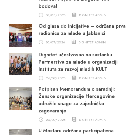
bodova!
03/08/2026
DIGNITET ADMIN
Od glasa do inicijative – održana prva
radionica za mlade u Jablanici
30/07/2026
DIGNITET ADMIN
Dignitet učestvovao na sastanku
Partnerstva za mlade u organizaciji
Instituta za razvoj mladih KULT
24/07/2026
DIGNITET ADMIN
Potpisan Memorandum o saradnji:
Ženske organizacije Hercegovine
udružile snage za zajedničko
zagovaranje
24/07/2026
DIGNITET ADMIN
U Mostaru održana participativna