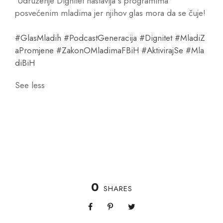
Udruženje Dignitet nastavlja s programima
posvećenim mladima jer njihov glas mora da se čuje!
#GlasMladih
#PodcastGeneracija
#Dignitet
#MladiZ
aPromjene
#ZakonOMladimaFBiH
#AktivirajSe
#Mla
diBiH
See less
0
SHARES