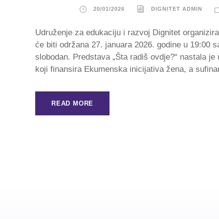
20/01/2026
DIGNITET ADMIN
Udruženje za edukaciju i razvoj Dignitet organizir
će biti održana 27. januara 2026. godine u 19:00 
slobodan. Predstava „Šta radiš ovdje?“ nastala je
koji finansira Ekumenska inicijativa žena, a sufina
READ MORE